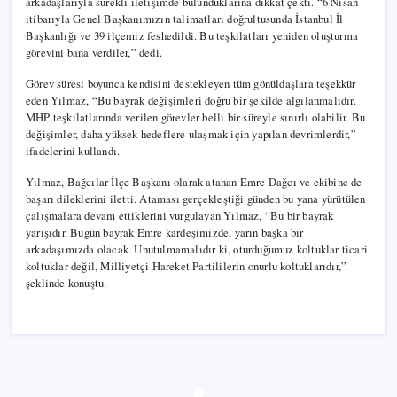
arkadaşlarıyla sürekli iletişimde bulunduklarına dikkat çekti. “6 Nisan
itibarıyla Genel Başkanımızın talimatları doğrultusunda İstanbul İl
Başkanlığı ve 39 ilçemiz feshedildi. Bu teşkilatları yeniden oluşturma
görevini bana verdiler,” dedi.
Görev süresi boyunca kendisini destekleyen tüm gönüldaşlara teşekkür
eden Yılmaz, “Bu bayrak değişimleri doğru bir şekilde algılanmalıdır.
MHP teşkilatlarında verilen görevler belli bir süreyle sınırlı olabilir. Bu
değişimler, daha yüksek hedeflere ulaşmak için yapılan devrimlerdir,”
ifadelerini kullandı.
Yılmaz, Bağcılar İlçe Başkanı olarak atanan Emre Dağcı ve ekibine de
başarı dileklerini iletti. Ataması gerçekleştiği günden bu yana yürütülen
çalışmalara devam ettiklerini vurgulayan Yılmaz, “Bu bir bayrak
yarışıdır. Bugün bayrak Emre kardeşimizde, yarın başka bir
arkadaşımızda olacak. Unutulmamalıdır ki, oturduğumuz koltuklar ticari
koltuklar değil, Milliyetçi Hareket Partililerin onurlu koltuklarıdır,”
şeklinde konuştu.