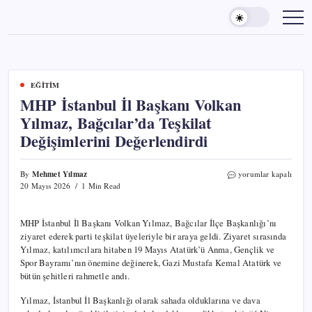
Skip
to
content
EĞITIM
MHP İstanbul İl Başkanı Volkan
Yılmaz, Bağcılar’da Teşkilat
Değişimlerini Değerlendirdi
Mehmet Yılmaz
MHP
By
yorumlar kapalı
İstanbul
20 Mayıs 2026
1 Min Read
İl
Başkanı
Volkan
MHP İstanbul İl Başkanı Volkan Yılmaz, Bağcılar İlçe Başkanlığı’nı
Yılmaz,
ziyaret ederek parti teşkilat üyeleriyle bir araya geldi. Ziyaret sırasında
Bağcılar’da
Yılmaz, katılımcılara hitaben 19 Mayıs Atatürk’ü Anma, Gençlik ve
Teşkilat
Spor Bayramı’nın önemine değinerek, Gazi Mustafa Kemal Atatürk ve
Değişimlerini
bütün şehitleri rahmetle andı.
Değerlendirdi
için
Yılmaz, İstanbul İl Başkanlığı olarak sahada olduklarına ve dava