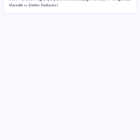
Hastalık ve Şiddet Endişeleri
SON YAZILAR
Çıkarılabilir Bataryalı Telefonlar Geri Dönüyor
Ona yatıran köşeyi döndü: Yılbaşından beri en çok
kazandıran oldu
2026 YÖKDİL/2 ne zaman, saat kaçta? YÖKDİL/2
sınavı kaç dakika, kaç soru?
BofA: Yatırımcı iyimserliği beş yılın en yüksek
seviyesinde