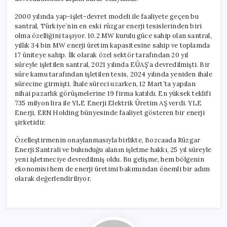
için
2000 yılında yap-işlet-devret modeli ile faaliyete geçen bu
santral, Türkiye’nin en eski rüzgar enerji tesislerinden biri
olma özelliğini taşıyor. 10.2 MW kurulu güce sahip olan santral,
yıllık 34 bin MW enerji üretim kapasitesine sahip ve toplamda
17 üniteye sahip. İlk olarak özel sektör tarafından 20 yıl
süreyle işletilen santral, 2021 yılında EÜAŞ’a devredilmişti. Bir
süre kamu tarafından işletilen tesis, 2024 yılında yeniden ihale
sürecine girmişti. İhale süreci uzarken, 12 Mart’ta yapılan
nihai pazarlık görüşmelerine 19 firma katıldı. En yüksek teklifi
735 milyon lira ile YLE Enerji Elektrik Üretim AŞ verdi. YLE
Enerji, ERN Holding bünyesinde faaliyet gösteren bir enerji
şirketidir.
Özelleştirmenin onaylanmasıyla birlikte, Bozcaada Rüzgar
Enerji Santrali ve bulunduğu alanın işletme hakkı, 25 yıl süreyle
yeni işletmeciye devredilmiş oldu. Bu gelişme, hem bölgenin
ekonomisi hem de enerji üretimi bakımından önemli bir adım
olarak değerlendiriliyor.