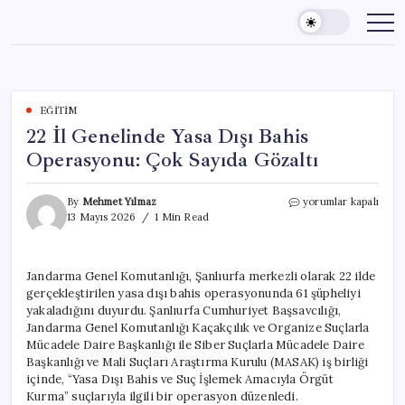
Skip
to
content
EĞITIM
22 İl Genelinde Yasa Dışı Bahis
Operasyonu: Çok Sayıda Gözaltı
22
By
Mehmet Yılmaz
yorumlar kapalı
İl
13 Mayıs 2026
1 Min Read
Genelinde
Yasa
Dışı
Jandarma Genel Komutanlığı, Şanlıurfa merkezli olarak 22 ilde
Bahis
gerçekleştirilen yasa dışı bahis operasyonunda 61 şüpheliyi
Operasyonu:
Çok
yakaladığını duyurdu. Şanlıurfa Cumhuriyet Başsavcılığı,
Sayıda
Jandarma Genel Komutanlığı Kaçakçılık ve Organize Suçlarla
Gözaltı
Mücadele Daire Başkanlığı ile Siber Suçlarla Mücadele Daire
için
Başkanlığı ve Mali Suçları Araştırma Kurulu (MASAK) iş birliği
içinde, “Yasa Dışı Bahis ve Suç İşlemek Amacıyla Örgüt
Kurma” suçlarıyla ilgili bir operasyon düzenledi.