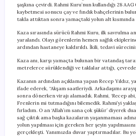
şaşkına çevirdi. Rahmi Kuru’nun kullandığı 28 AAG
kaybetmesi sonucu çay ve fındık bahçelerinin bulu
takla attıktan sonra yamaçtaki yolun alt kısmında 
Kaza sırasında sürücü Rahmi Kuru, ilk savrulma an
yaralandı. Olayı görenlerin hemen sağlık ekiplerin
ardından hastaneye kaldırıldı. İkili, tedavi sürecin
Kaza anı, karşı yamaçta bulunan bir vatandaş tara
metrelerce sürüklendiği ve taklalar attığı, çevrede
Kazanın ardından açıklama yapan Recep Yıldız, yaşa
ifade ederek, “Akşam saatleriydi. Arkadaşımı aray
sonra dönerken virajı alamadık. Rahmi, ‘Recep abi,
Frenlerin mi tutmadığını bilemedik. Rahmi’yi yak
fırladım. O an ‘Allah’ım sana çok şükür’ diyerek d
sağ çıktık ama başka kazaların yaşanmaması adına 
yolun yapılması için gereken her şeyin yapılmasını
gerçekleşti. Yanımızda duvar yaptırmadılar. Bu yol