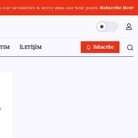
o our newsletter & never miss our best posts.
Subscribe Now!
TIM
İLETİŞİM
Subscribe
ı
SON YAZILAR
Piyasaların merakla beklediği veri açıklandı:
Altın ve gümüş fiyatları uçuşa geçti