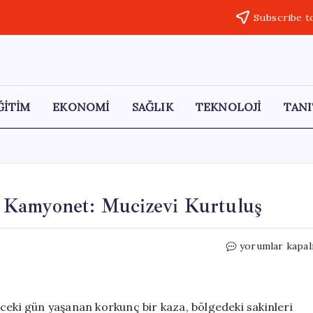
Subscribe t
ĞİTİM
EKONOMİ
SAĞLIK
TEKNOLOJİ
TANI
 Kamyonet: Mucizevi Kurtuluş
400
yorumlar kapal
Metre
Yükseklikten
Düşen
Kamyonet:
ceki gün yaşanan korkunç bir kaza, bölgedeki sakinleri