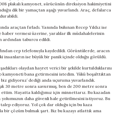
Mucizevi
 008 plakalı kamyonet, sürücünün direksiyon hakimiyetini
Kurtuluş
nduğu dik bir yamaçtan aşağı yuvarlandı. Araç, defalarca
için
durabildi.
ında araçtan fırladı. Yanında bulunan Recep Yıldız ise
e haber vermesi üzerine, yaralılar ilk müdahalelerinin
in ardından taburcu edildi.
fından cep telefonuyla kaydedildi. Görüntülerde, aracın
ki insanların ise büyük bir panik içinde olduğu görüldü.
dıkları olaydan hayret verici bir şekilde kurtulduklarını
ıp kamyoneti bana getirmesini istedim. Yükü boşalttıktan
 biz gidiyoruz’ dediği anda uçuruma yuvarlandık.
laşık 30 metre sonra savurmuş, ben de 200 metre sonra
ua ettim. Hayatta kaldığımız için minnettarız. Bu kazadan
yolumuzun daha güvenli hale getirilmesini istiyoruz. Bu
 talep ediyoruz. Yol çok dar olduğu için bu kaza
a bir çözüm bulmak şart. Biz bu kazayı atlattık ama