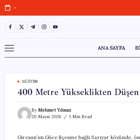
Skip
-
to
content
https://www.facebook.com/
https://twitter.com/
https://t.me/
https://www.instagram.com/
https://youtube.com/
ANA SAYFA
E
EĞITIM
400 Metre Yükseklikten Düşen
By
Mehmet Yılmaz
20 Mayıs 2026
1 Min Read
Giresun’un Güce ilçesine bağlı Sarıyar köyünde, ön