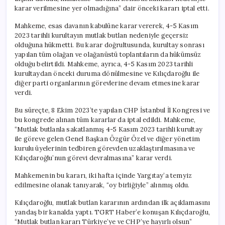
karar verilmesine yer olmadığına” dair önceki kararı iptal etti.
Mahkeme, esas davanın kabulüne karar vererek, 4-5 Kasım
2023 tarihli kurultayın mutlak butlan nedeniyle geçersiz
olduğuna hükmetti. Bu karar doğrultusunda, kurultay sonrası
yapılan tüm olağan ve olağanüstü toplantıların da hükümsüz
olduğu belirtildi. Mahkeme, ayrıca, 4-5 Kasım 2023 tarihli
kurultaydan önceki duruma dönülmesine ve Kılıçdaroğlu ile
diğer parti organlarının görevlerine devam etmesine karar
verdi.
Bu süreçte, 8 Ekim 2023’te yapılan CHP İstanbul İl Kongresi ve
bu kongrede alınan tüm kararlar da iptal edildi. Mahkeme,
“Mutlak butlanla sakatlanmış 4-5 Kasım 2023 tarihli kurultay
ile göreve gelen Genel Başkan Özgür Özel ve diğer yönetim
kurulu üyelerinin tedbiren görevden uzaklaştırılmasına ve
Kılıçdaroğlu’nun görevi devralmasına” karar verdi.
Mahkemenin bu kararı, iki hafta içinde Yargıtay’a temyiz
edilmesine olanak tanıyarak, “oy birliğiyle” alınmış oldu.
Kılıçdaroğlu, mutlak butlan kararının ardından ilk açıklamasını
yandaş bir kanalda yaptı. TGRT Haber’e konuşan Kılıçdaroğlu,
“Mutlak butlan kararı Türkiye’ye ve CHP’ye hayırlı olsun”