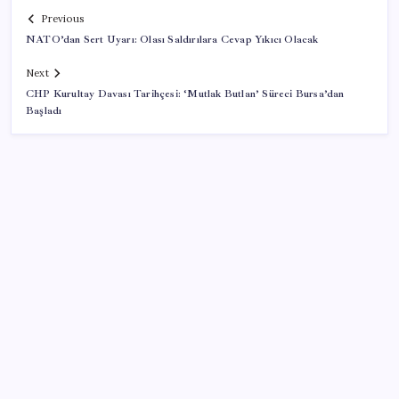
Previous
NATO’dan Sert Uyarı: Olası Saldırılara Cevap Yıkıcı Olacak
Next
CHP Kurultay Davası Tarihçesi: ‘Mutlak Butlan’ Süreci Bursa’dan
Başladı
SON YAZILAR
Çıkarılabilir Bataryalı Telefonlar Geri Dönüyor
Ona yatıran köşeyi döndü: Yılbaşından beri en çok
kazandıran oldu