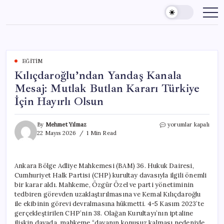
Skip
to
content
EĞITIM
Kılıçdaroğlu’ndan Yandaş Kanala
Mesaj: Mutlak Butlan Kararı Türkiye
İçin Hayırlı Olsun
Kılıçdaroğlu’ndan
By
Mehmet Yılmaz
yorumlar kapalı
Yandaş
22 Mayıs 2026
1 Min Read
Kanala
Mesaj:
Mutlak
Ankara Bölge Adliye Mahkemesi (BAM) 36. Hukuk Dairesi,
Butlan
Cumhuriyet Halk Partisi (CHP) kurultay davasıyla ilgili önemli
Kararı
Türkiye
bir karar aldı. Mahkeme, Özgür Özel ve parti yönetiminin
İçin
tedbiren görevden uzaklaştırılmasına ve Kemal Kılıçdaroğlu
Hayırlı
ile ekibinin görevi devralmasına hükmetti. 4-5 Kasım 2023’te
Olsun
gerçekleştirilen CHP’nin 38. Olağan Kurultayı’nın iptaline
için
ilişkin davada, mahkeme “davanın konusuz kalması nedeniyle