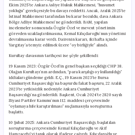
Ekim 2025’te Ankara Asliye Hukuk Mahkemesi, “husumet
yokluğu” gerekçesiyle bu davayı reddetti. Ancak, Aralık 2025’te
İstinaf Mahkemesi tarafından bu karar bozuldu, dava Ankara
Bölge Adliye Mahkemesi’ne gönderildi. BAM, yapılan
incelemeler sonucunda Özgür Özel ve mevcut yönetimin
görevden uzaklaştırılmasına, Kemal Kılıçdaroğlu’nun yönetimi
devralmasına karar verdi. Dairenin kararı, iki hafta içinde
Yargıtay’a temyiz edilmek üzere “oy birliğiyle” alındı.
Kurultay davasının tarihçesi ise şöyle şekillendi:
19 Kasım 2023: Özgür Özel’in genel başkan seçildiği CHP 38.
Olağan Kurultayı’nın ardından, “para karşılığı oy kullanıldığı”
iddiaları gündeme geldi. E.Ç., 19 Kasım 2023’te Bursa
Cumhuriyet Başsavcılığı’na başvurdu fakat başvuru, 22 Aralık
2023’te yetkisizlik nedeniyle Ankara Cumhuriyet
Başsavcılığı’na gönderildi. Başkent, Ocak 2024’te 2820 sayılı
Siyasi Partiler Kanunu’nun 112. maddesi çerçevesinde
“oylamaya hile karıştırılması” suçlamasıyla soruşturma
başlattı.
10 Şubat 2025: Ankara Cumhuriyet Başsavcılığı, başlatılan
soruşturma çerçevesinde Kemal Kılıçdaroğlu ve Akif
Hamzaçebi’yi tanık olarak ifadeye çağırdı. Kılıçdaroğlu ve