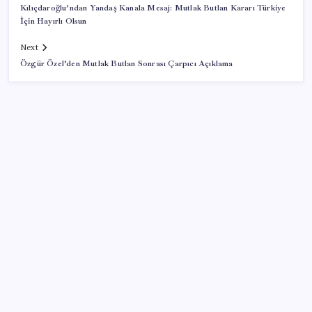
Kılıçdaroğlu’ndan Yandaş Kanala Mesaj: Mutlak Butlan Kararı Türkiye
İçin Hayırlı Olsun
Next
Özgür Özel’den Mutlak Butlan Sonrası Çarpıcı Açıklama
SON YAZILAR
Google DeepMind’ın Yeni Lideri Artık Türk!
Windows 11’de Casusluk İddiası: Microsoft’tan
Açıklama Geldi
Otomobil satışlarında sert fren