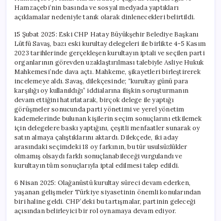
Hamzaçebi’nin basında ve sosyal medyada yaptıkları
açıklamalar nedeniyle tanık olarak dinlenecekleri belirtildi.
15 Şubat 2025: Eski CHP Hatay Büyükşehir Belediye Başkanı
Lütfü Savaş, bazı eski kurultay delegeleri ile birlikte 4-5 Kasım
2023 tarihlerinde gerçekleşen kurultayın iptali ve seçilen parti
organlarının görevden uzaklaştırılması talebiyle Asliye Hukuk
Mahkemesi’nde dava açtı. Mahkeme, şikayetleri birleştirerek
incelemeye aldı. Savaş, dilekçesinde; “kurultay günü para
karşılığı oy kullanıldığı” iddialarına ilişkin soruşturmanın
devam ettiğini hatırlatarak, birçok delege ile yaptığı
görüşmeler sonucunda parti yönetimi ve yerel yönetim
kademelerinde bulunan kişilerin seçim sonuçlarını etkilemek
için delegelere baskı yaptığını, çeşitli menfaatler sunarak oy
satın almaya çalıştıklarını aktardı. Dilekçede, iki aday
arasındaki seçimdeki 18 oy farkının, bu tür usulsüzlükler
olmamış olsaydı farklı sonuçlanabileceği vurgulandı ve
kurultayın tüm sonuçlarıyla iptal edilmesi talep edildi.
6 Nisan 2025: Olağanüstü kurultay süreci devam ederken,
yaşanan gelişmeler Türkiye siyasetinin önemli konularından
biri haline geldi. CHP’deki bu tartışmalar, partinin geleceği
açısından belirleyici bir rol oynamaya devam ediyor.