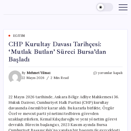
Skip
to
content
EĞITIM
CHP Kurultay Davası Tarihçesi:
‘Mutlak Butlan’ Süreci Bursa’dan
Başladı
CHP
By
Mehmet Yılmaz
yorumlar kapalı
Kurultay
22 Mayıs 2026
2 Min Read
Davası
Tarihçesi:
‘Mutlak
22 Mayıs 2026 tarihinde, Ankara Bölge Adliye Mahkemesi 36.
Butlan’
Hukuk Dairesi, Cumhuriyet Halk Partisi (CHP) kurultay
Süreci
Bursa’dan
davasında önemli bir karar aldı. Bu kararla birlikte, Özgür
Başladı
Özel ve mevcut parti yönetimi tedbiren görevden
için
uzaklaştırılırken, Kemal Kılıçdaroğlu ve yeni yönetim görevi
devraldı. Sürecin başlangıcı, 2023 Kasım ayında Bursa
Cumhuriyet Başsavcılığı’na yapılan bir başvuru ile gerçekleşti.