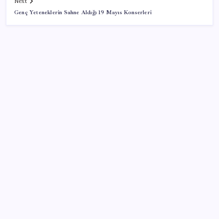
Next
Genç Yeteneklerin Sahne Aldığı 19 Mayıs Konserleri
SON YAZILAR
Google DeepMind’ın Yeni Lideri Artık Türk!
Windows 11’de Casusluk İddiası: Microsoft’tan
Açıklama Geldi
Otomobil satışlarında sert fren
DEM Parti’den ‘Çerçeve Yasa’ öncesi kritik grup
toplantısı: ‘Yeni bir dönemin eşiğidir bu yasa’