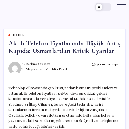
Skip
to
content
HABER
Akıllı Telefon Fiyatlarında Büyük Artış
Kapıda: Uzmanlardan Kritik Uyarılar
Akıllı
By
Mehmet Yılmaz
yorumlar kapalı
Telefon
18 Mayıs 2026
1 Min Read
Fiyatlarında
Büyük
Artış
Teknoloji dünyasında çip krizi, tedarik zinciri problemleri ve
Kapıda:
artan akıllı telefon fiyatları, sektördeki en dikkat çekici
Uzmanlardan
Kritik
konular arasında yer alıyor. General Mobile Genel Müdür
Uyarılar
Yardımcısı İlkay Cihaner, bu süreçteki tedarik zinciri
için
sorunlarının üretim maliyetlerini etkilediğini vurguladı.
Özellikle bellek ve yarı iletken üretiminde kullanılan helyum
gazı arzındaki sorunların, yılın sonuna doğru fiyat artışlarına
neden olabileceği bilgisi verildi.