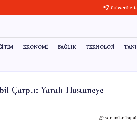
Subscribe t
ĞİTİM
EKONOMİ
SAĞLIK
TEKNOLOJİ
TANI
il Çarptı: Yaralı Hastaneye
Aksaray’da
yorumlar kapal
Yaşlı
Kadına
Otomobil