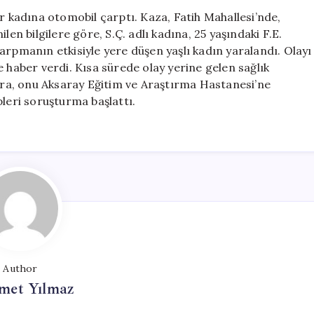
Çarptı:
ir kadına otomobil çarptı. Kaza, Fatih Mahallesi’nde,
Yaralı
len bilgilere göre, S.Ç. adlı kadına, 25 yaşındaki F.E.
Hastaneye
arpmanın etkisiyle yere düşen yaşlı kadın yaralandı. Olayı
Kaldırıldı
 haber verdi. Kısa sürede olay yerine gelen sağlık
için
onra, onu Aksaray Eğitim ve Araştırma Hastanesi’ne
ipleri soruşturma başlattı.
Author
et Yılmaz