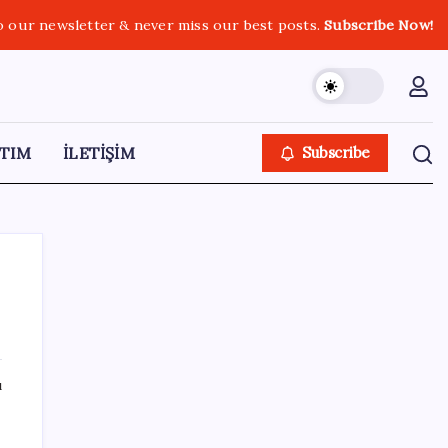
o our newsletter & never miss our best posts.
Subscribe Now!
TIM
İLETİŞİM
Subscribe
SON YAZILAR
ı
Google DeepMind’ın Yeni Lideri Artık Türk!