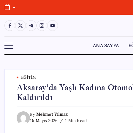
Skip
-
to
content
https://www.facebook.com/
https://twitter.com/
https://t.me/
https://www.instagram.com/
https://youtube.com/
ANA SAYFA
E
EĞITIM
Aksaray’da Yaşlı Kadına Otomob
Kaldırıldı
By
Mehmet Yılmaz
15 Mayıs 2026
1 Min Read