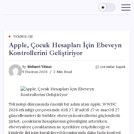
Skip
to
content
TEKNOLOJI
Apple, Çocuk Hesapları İçin Ebeveyn
Kontrollerini Geliştiriyor
Apple,
By
Mehmet Yılmaz
yorumlar kapalı
Çocuk
9 Haziran 2026
2 Min Read
Hesapları
İçin
Ebeveyn
Kontrollerini
Geliştiriyor
için
Teknoloji dünyasında önemli bir adım atan Apple, WWDC
2026 etkinliği çerçevesinde iOS 27, iPadOS 27 ve macOS 27
güncellemeleri ile birlikte ebeveyn kontrollerini güçlendirdi.
Şirket, çocukların hesaplarının güvenliğini artırırken,
ebeveynlere çocuklarının ne içeriklere erişebileceği ve
kimlerle iletişim kurabileceği konularında daha fazla kontrol