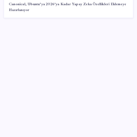
Canonical, Ubuntu’ya 2026’ya Kadar Yapay Zeka Özellikleri Eklemeye
Hazırlanıyor
SON YAZILAR
İklim zirvesi de milyarlar yutacak
Piyasaların merakla beklediği veri açıklandı: Altın ve
gümüş fiyatları uçuşa geçti
Çıkarılabilir Bataryalı Telefonlar Geri Dönüyor
Ona yatıran köşeyi döndü: Yılbaşından beri en çok
kazandıran oldu