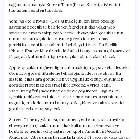
sağlamak amacıyla Screen Time (Ekran Süresi) sistemini
tamamen yeniden tasarladı.
Yeni “Ask to Browse” (Göz Atmak İçin İzin İste) özelliği
sayesinde çocuklar, belirlenen filtrelerin dışındaki web
sitelerine erişim talep edebilecek. Ebeveynler, çocuklarının
tanımadıkları kişilerle iletişime geçmeleri için onay
gerektiren yeni kontroller de belirleyebilecek. Bu özellik,
iPhone, iPad ve Mac üzerinde Safari tarayıcısında çalışacak ve
13 yaş altı kullanıcılar için varsayılan olarak aktif olacak.
Apple, çocukların güvenliğini artırmak için yapay zeka destekli
otomatik görsel filtreleme teknolojisini devreye alıyor. Bu
sistem, cihazlara gönderilen ve uygunsuz olduğu düşünülen
görselleri otomatik olarak filtreleyecek. Ayrıca, canlı
FaceTime görüşmelerinde de devreye girerek, uygunsuz
içerikleri düzenleyebilecek. Filtreleme, yalnızca yetişkinlere
uygun içeriklerle sınırlı kalmayacak; şiddet ve rahatsız edici
görüntüleri de kapsayacak.
Screen Time uygulaması, tamamen yenilenmiş bir arayüzle
ebeveynlerin çocuklarının cihaz kullanımını izlemesini ve
kontrol etmesini kolaylaştırıyor. Apple, Amerikan Pediatri
Akademisi gibi uzman kuruluşlarla işbirliği yaparak yaşa dayalı