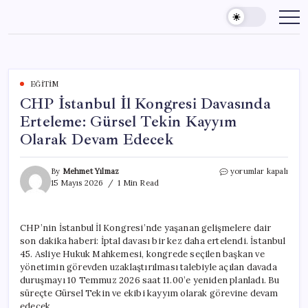
Skip
to
content
EĞITIM
CHP İstanbul İl Kongresi Davasında
Erteleme: Gürsel Tekin Kayyım
Olarak Devam Edecek
CHP
By
Mehmet Yılmaz
yorumlar kapalı
İstanbul
15 Mayıs 2026
1 Min Read
İl
Kongresi
Davasında
CHP’nin İstanbul İl Kongresi’nde yaşanan gelişmelere dair
Erteleme:
son dakika haberi: İptal davası bir kez daha ertelendi. İstanbul
Gürsel
Tekin
45. Asliye Hukuk Mahkemesi, kongrede seçilen başkan ve
Kayyım
yönetimin görevden uzaklaştırılması talebiyle açılan davada
Olarak
duruşmayı 10 Temmuz 2026 saat 11.00’e yeniden planladı. Bu
Devam
süreçte Gürsel Tekin ve ekibi kayyım olarak görevine devam
Edecek
edecek.