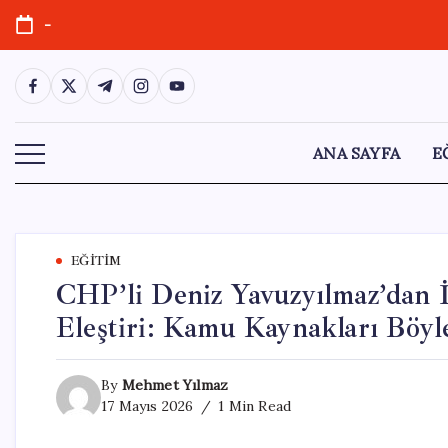
Skip
-
to
content
https://www.facebook.com/
https://twitter.com/
https://t.me/
https://www.instagram.com/
https://youtube.com/
ANA SAYFA
E
EĞITIM
CHP’li Deniz Yavuzyılmaz’dan İ
Eleştiri: Kamu Kaynakları Böyl
By
Mehmet Yılmaz
17 Mayıs 2026
1 Min Read