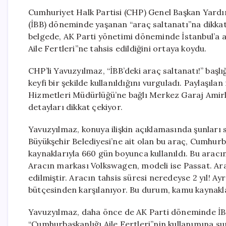
Cumhuriyet Halk Partisi (CHP) Genel Başkan Yardım
(İBB) döneminde yaşanan “araç saltanatı”na dikkat
belgede, AK Parti yönetimi döneminde İstanbul’a 
Aile Fertleri”ne tahsis edildiğini ortaya koydu.
CHP’li Yavuzyılmaz, “İBB’deki araç saltanatı!” başlı
keyfi bir şekilde kullanıldığını vurguladı. Paylaşıla
Hizmetleri Müdürlüğü’ne bağlı Merkez Garaj Amirliğ
detayları dikkat çekiyor.
Yavuzyılmaz, konuya ilişkin açıklamasında şunları 
Büyükşehir Belediyesi’ne ait olan bu araç, Cumhurba
kaynaklarıyla 660 gün boyunca kullanıldı. Bu aracın 
Aracın markası Volkswagen, modeli ise Passat. Araç
edilmiştir. Aracın tahsis süresi neredeyse 2 yıl! Ay
bütçesinden karşılanıyor. Bu durum, kamu kaynaklar
Yavuzyılmaz, daha önce de AK Parti döneminde İBB
“Cumhurbaşkanlığı Aile Fertleri”nin kullanımına s