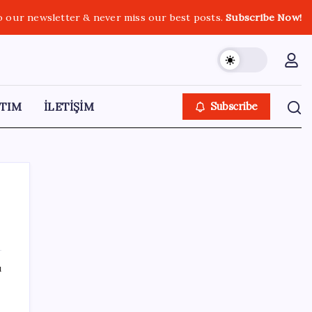
o our newsletter & never miss our best posts.
Subscribe Now!
TIM
İLETİŞİM
Subscribe
SON YAZILAR
ı
Google DeepMind’ın Yeni Lideri Artık Türk!
n