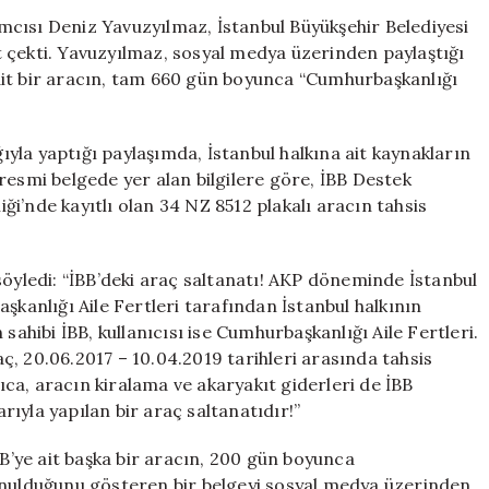
Araç
cısı Deniz Yavuzyılmaz, İstanbul Büyükşehir Belediyesi
Kullanımına
 çekti. Yavuzyılmaz, sosyal medya üzerinden paylaştığı
Sert
ait bir aracın, tam 660 gün boyunca “Cumhurbaşkanlığı
Eleştiri:
Kamu
Kaynakları
ğıyla yaptığı paylaşımda, İstanbul halkına ait kaynakların
Böyle
n resmi belgede yer alan bilgilere göre, İBB Destek
Harcandı!
i’nde kayıtlı olan 34 NZ 8512 plakalı aracın tahsis
için
söyledi: “İBB’deki araç saltanatı! AKP döneminde İstanbul
şkanlığı Aile Fertleri tarafından İstanbul halkının
sahibi İBB, kullanıcısı ise Cumhurbaşkanlığı Aile Fertleri.
, 20.06.2017 – 10.04.2019 tarihleri arasında tahsis
rıca, aracın kiralama ve akaryakıt giderleri de İBB
ıyla yapılan bir araç saltanatıdır!”
’ye ait başka bir aracın, 200 gün boyunca
unulduğunu gösteren bir belgeyi sosyal medya üzerinden