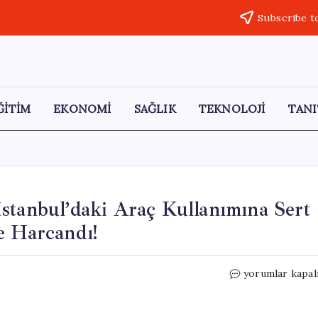
Subscribe t
ĞİTİM
EKONOMİ
SAĞLIK
TEKNOLOJİ
TANI
stanbul’daki Araç Kullanımına Sert
e Harcandı!
CHP’li
yorumlar kapal
Deniz
Yavuzyılmaz’da
İstanbul’daki