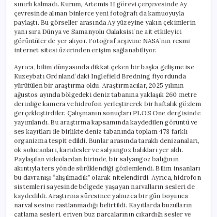
sınırlı kalmadı. Kurum, Artemis II görevi çerçevesinde Ay
çevresinde alınan binlerce yeni fotoğrafı da kamuoyuyla
paylaştı. Bu görseller arasında Ay yüzeyine yakın çekimlerin
yanı sıra Dünya ve Samanyolu Galaksisi’ne ait etkileyici
görüntüler de yer alıyor. Fotoğraf arşivine NASA’nın resmi
internet sitesi üzerinden erişim sağlanabiliyor.
Ayrıca, bilim dünyasında dikkat çeken bir başka gelişme ise
Kuzeybatı Grönland’daki Inglefield Bredning fiyordunda
yürütülen bir araştırma oldu. Araştırmacılar, 2025 yılının
ağustos ayında bölgedeki deniz tabanına yaklaşık 260 metre
derinliğe kamera ve hidrofon yerleştirerek bir haftalık gözlem
gerçekleştirdiler. Çalışmanın sonuçları PLOS One dergisinde
yayımlandı. Bu araştırma kapsamında kaydedilen görüntü ve
ses kayıtları ile birlikte deniz tabanında toplam 478 farklı
organizma tespit edildi. Bunlar arasında taraklı denizanaları,
ok solucanları, karidesler ve salyangoz balıkları yer aldı.
Paylaşılan videolardan birinde, bir salyangoz balığının
akıntıyla ters yönde sürüklendiği gözlemlendi. Bilim insanları
bu davranışı “alışılmadık” olarak nitelendirdi. Ayrıca, hidrofon
sistemleri sayesinde bölgede yaşayan narvalların sesleri de
kaydedildi. Araştırma süresince yalnızca bir gün boyunca
narval sesine rastlanmadığı belirtildi. Kayıtlarda buzulların
çatlama sesleri, eriyen buz parçalarının çıkardığı sesler ve