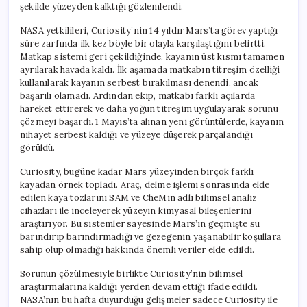
şekilde yüzeyden kalktığı gözlemlendi.
NASA yetkilileri, Curiosity’nin 14 yıldır Mars’ta görev yaptığı
süre zarfında ilk kez böyle bir olayla karşılaştığını belirtti.
Matkap sistemi geri çekildiğinde, kayanın üst kısmı tamamen
ayrılarak havada kaldı. İlk aşamada matkabın titreşim özelliği
kullanılarak kayanın serbest bırakılması denendi, ancak
başarılı olamadı. Ardından ekip, matkabı farklı açılarda
hareket ettirerek ve daha yoğun titreşim uygulayarak sorunu
çözmeyi başardı. 1 Mayıs’ta alınan yeni görüntülerde, kayanın
nihayet serbest kaldığı ve yüzeye düşerek parçalandığı
görüldü.
Curiosity, bugüne kadar Mars yüzeyinden birçok farklı
kayadan örnek topladı. Araç, delme işlemi sonrasında elde
edilen kaya tozlarını SAM ve CheMin adlı bilimsel analiz
cihazları ile inceleyerek yüzeyin kimyasal bileşenlerini
araştırıyor. Bu sistemler sayesinde Mars’ın geçmişte su
barındırıp barındırmadığı ve gezegenin yaşanabilir koşullara
sahip olup olmadığı hakkında önemli veriler elde edildi.
Sorunun çözülmesiyle birlikte Curiosity’nin bilimsel
araştırmalarına kaldığı yerden devam ettiği ifade edildi.
NASA’nın bu hafta duyurduğu gelişmeler sadece Curiosity ile