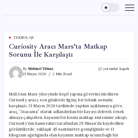
Skip
to
content
TEKNOLOJI
Curiosity Aracı Mars’ta Matkap
Sorunu İle Karşılaştı
Curiosity
By
Mehmet Yılmaz
yorumlar kapalı
Aracı
21 Mayıs 2026
2 Min Read
Mars’ta
Matkap
Sorunu
NASA’nın Mars yüzeyinde keşif yapma görevini sürdüren
İle
Curiosity aracı, son günlerde ilginç bir teknik sorunla
Karşılaştı
için
karşılaştı. 21 Mayıs 2026 tarihinde yapılan açıklamaya göre,
araç, “Atacama” olarak adlandırılan bir kayayı delerek örnek
almaya çalışırken, kayanın bir kısmı matkap sistemine sıkıştı.
Curiosity’nin kameraları tarafından 29 Nisan’da kaydedilen
görüntülerde, yaklaşık 45 santimetre genişliğinde ve 13
kilogram ağırlığında olan kayanın matkap ucuna bağlı bir