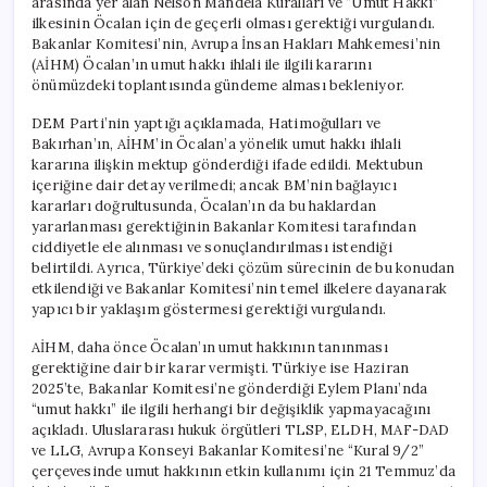
arasında yer alan Nelson Mandela Kuralları ve “Umut Hakkı”
ilkesinin Öcalan için de geçerli olması gerektiği vurgulandı.
Bakanlar Komitesi’nin, Avrupa İnsan Hakları Mahkemesi’nin
(AİHM) Öcalan’ın umut hakkı ihlali ile ilgili kararını
önümüzdeki toplantısında gündeme alması bekleniyor.
DEM Parti’nin yaptığı açıklamada, Hatimoğulları ve
Bakırhan’ın, AİHM’in Öcalan’a yönelik umut hakkı ihlali
kararına ilişkin mektup gönderdiği ifade edildi. Mektubun
içeriğine dair detay verilmedi; ancak BM’nin bağlayıcı
kararları doğrultusunda, Öcalan’ın da bu haklardan
yararlanması gerektiğinin Bakanlar Komitesi tarafından
ciddiyetle ele alınması ve sonuçlandırılması istendiği
belirtildi. Ayrıca, Türkiye’deki çözüm sürecinin de bu konudan
etkilendiği ve Bakanlar Komitesi’nin temel ilkelere dayanarak
yapıcı bir yaklaşım göstermesi gerektiği vurgulandı.
AİHM, daha önce Öcalan’ın umut hakkının tanınması
gerektiğine dair bir karar vermişti. Türkiye ise Haziran
2025’te, Bakanlar Komitesi’ne gönderdiği Eylem Planı’nda
“umut hakkı” ile ilgili herhangi bir değişiklik yapmayacağını
açıkladı. Uluslararası hukuk örgütleri TLSP, ELDH, MAF-DAD
ve LLG, Avrupa Konseyi Bakanlar Komitesi’ne “Kural 9/2”
çerçevesinde umut hakkının etkin kullanımı için 21 Temmuz’da