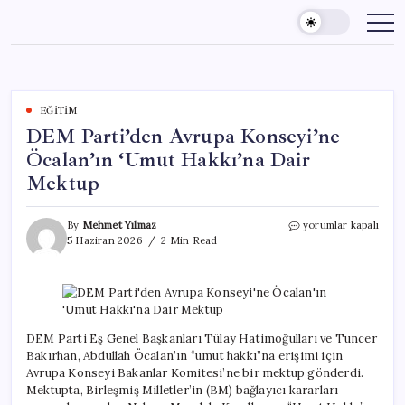
Skip
to
content
EĞITIM
DEM Parti’den Avrupa Konseyi’ne
Öcalan’ın ‘Umut Hakkı’na Dair
Mektup
DEM
By
Mehmet Yılmaz
yorumlar kapalı
Parti’den
5 Haziran 2026
2 Min Read
Avrupa
Konseyi’ne
Öcalan’ın
‘Umut
Hakkı’na
Dair
DEM Parti Eş Genel Başkanları Tülay Hatimoğulları ve Tuncer
Mektup
Bakırhan, Abdullah Öcalan’ın “umut hakkı”na erişimi için
için
Avrupa Konseyi Bakanlar Komitesi’ne bir mektup gönderdi.
Mektupta, Birleşmiş Milletler’in (BM) bağlayıcı kararları