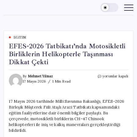
Skip
to
content
EĞITIM
EFES-2026 Tatbikatı’nda Motosikletli
Birliklerin Helikopterle Taşınması
Dikkat Çekti
EFES-
By
Mehmet Yılmaz
yorumlar kapalı
2026
17 Mayıs 2026
1 Min Read
Tatbikatı’nda
Motosikletli
Birliklerin
17 Mayıs 2026 tarihinde Milli Savunma Bakanlığı, EFES-2026
Helikopterle
Birleşik Müşterek Fiili Atışlı Arazi Tatbikatı kapsamındaki
Taşınması
Dikkat
eğitim faaliyetlerine dair önemli bilgiler paylaştı. Bu
Çekti
çerçevede, motosikletli birliklerin CH-47 Chinook
için
helikopterleri ile iniş ve kalkış manevraları gerçekleştirdiği
bildirildi.