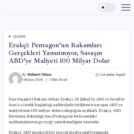
Skip
to
content
HABER
Erakçi: Pentagon’un Rakamları
Gerçekleri Yansıtmıyor, Savaşın
ABD’ye Maliyeti 100 Milyar Dolar
Erakçi:
By
Mehmet Yılmaz
yorumlar kapalı
Pentagon’un
1 Mayıs 2026
1 Min Read
Rakamları
Gerçekleri
Yansıtmıyor,
İran Dışişleri Bakanı Abbas Erakçi, 28 Şubat’ta ABD ve İsrail’in
Savaşın
İran’a yönelik başlattığı saldırılarla tetiklenen savaşın ABD’ye
ABD’ye
Maliyeti
maliyetinin 100 milyar dolara ulaştığını açıkladı. Erakçi, ABD
100
Savunma Bakanlığı’nın (Pentagon) bu konudaki
Milyar
açıklamalarının gerçeği yansıtmadığını savundu.
Dolar
için
Erakçi, ABD merkezli bir sosyal medya platformunda