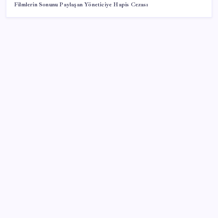
Filmlerin Sonunu Paylaşan Yöneticiye Hapis Cezası
SON YAZILAR
İklim zirvesi de milyarlar yutacak
Piyasaların merakla beklediği veri açıklandı: Altın ve
gümüş fiyatları uçuşa geçti
Çıkarılabilir Bataryalı Telefonlar Geri Dönüyor
Ona yatıran köşeyi döndü: Yılbaşından beri en çok
kazandıran oldu
2026 YÖKDİL/2 ne zaman, saat kaçta? YÖKDİL/2