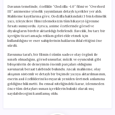
Davanın temelinde, özellikle “Godzilla -1.0” filmi ve “Overlord
III” animesine yönelik yayımlanan detaylı içerikler yer aldı.
Mahkeme kayıtlarına göre, Godzilla hakkındaki 3 bin kelimelik
yazı, izleyicilere filmi izlemeksizin tüm hikayeyi öğrenme
fırsatı sunuyordu. Ayrıca, anime özetlerinde görsel ve
diyalogların birebir aktarıldığı belirlendi. Savcılık, bu tarz bir
içeriğin ticari amaçla reklam geliri elde etmek için
kullanıldığını ve eser sahiplerinin haklarını ihlal ettiğini öne
sürdü.
Savunma tarafı, bir filmin özünün sadece olay örgüsü ile
sınırlı olmadığını, görsel unsurlar, müzik ve oyunculuk gibi
bileşenlerin de deneyimin önemli parçaları olduğunu
savunarak beraat talebinde bulundu. Ancak mahkeme, olay
akışının sistemli ve detaylı bir biçimde yazıya aktarılmasının,
eserin asıl özelliklerini koruyarak yeniden üretmek anlamına
geldiğine hükmetti. Bu emsal niteliğindeki karar, izlenmeden
önce tüm detayları sunan içeriklerin hukuki olarak suç
sayılabileceğini kanıtlamış oldu.