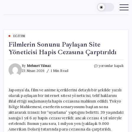
Skip
to
content
EĞITIM
Filmlerin Sonunu Paylaşan Site
Yöneticisi Hapis Cezasına Çarptırıldı
Filmlerin
By
Mehmet Yılmaz
yorumlar kapalı
Sonunu
23 Nisan 2026
1 Min Read
Paylaşan
Site
Yöneticisi
Japonya’da, film ve anime içeriklerini detaylı bir şekilde yazılı
Hapis
olarak paylaşan bir internet sitesi yöneticisi, telif haklarını
Cezasına
Çarptırıldı
ihlal ettiği suçlamasıyla hapis cezasına mahkum edildi. Tokyo
için
Bölge Mahkemesi, eserlerin senaryosunu baştan sona
aktararak izinsiz bir “uyarlama” yaptığını belirtti. 39 yaşındaki
sanığa 1 yıl 6 ay hapis cezası verildi; ancak cezası 4 yıl süreyle
ertelendi. Bunun yanı sıra, 1 milyon yen (yaklaşık 9.000
Amerikan Doları) tutarında para cezasına da çarptırıldı.