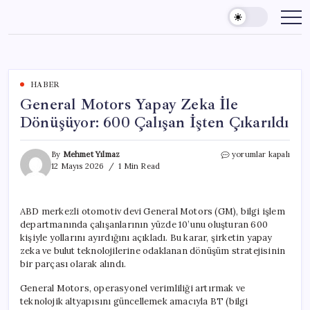
Skip
to
content
HABER
General Motors Yapay Zeka İle
Dönüşüyor: 600 Çalışan İşten Çıkarıldı
General
By
Mehmet Yılmaz
yorumlar kapalı
Motors
12 Mayıs 2026
1 Min Read
Yapay
Zeka
İle
ABD merkezli otomotiv devi General Motors (GM), bilgi işlem
Dönüşüyor:
departmanında çalışanlarının yüzde 10’unu oluşturan 600
600
Çalışan
kişiyle yollarını ayırdığını açıkladı. Bu karar, şirketin yapay
İşten
zeka ve bulut teknolojilerine odaklanan dönüşüm stratejisinin
Çıkarıldı
bir parçası olarak alındı.
için
General Motors, operasyonel verimliliği artırmak ve
teknolojik altyapısını güncellemek amacıyla BT (bilgi