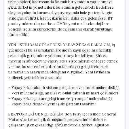
teknolojileri) kadrosunda önemli bir yeniden yapılanmaya
gitti. Şirketin yöneticileri, bu adımın gelecekteki hedeflere
ulaşma yolunda kurumsal yapıyı uyumlu hale getirmek için
atıldığını belirtti. İşten çıkarmalar, daha çok geleneksel BT
pozisyonlarını kapsarken, GM’in yeni nesil teknolojilere
yönelik işe alım süreçlerini de eş zamanlı olarak yürüttüğü
ifade edildi.
YENİ İSTİHDAM STRATEJİSİ: YAPAY ZEKA ODAKLI GM, iş
gücündeki bu azalmaların ardından kaynaklarını öncelikli
teknolojik girişimlere yönlendirmeyi hedefliyor. Şirket,
mevcut iş süreçlerine yapay zeka sistemlerini entegre etmek
yerine, bu sistemleri sıfırdan tasarlayıp geliştirebilecek
uzmanların arayışında olduğunu vurguladı. Yeni istihdam
edilecek yetkinlikler arasında:
– Yapay zeka tabanlı sistem geliştirme ve model mühendisliği
– Veri mühendisliği, analizi ve bulut tabanlı mimari çözümleri
– Yapay zeka ajanları geliştirme ve “prompt” mühendisliği
– Yapay zeka destekli yeni iş akışlarının tasarımı
SEKTÖRDEKİ GENEL EĞİLİM Son 18 ay içerisinde General
Motors’un teknolojik dönüşümü çerçevesinde binlerce
çalışanın işten çıkarıldığı görülmektedir. Şirket, Ağustos