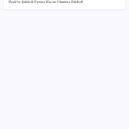
Uşak’ta Şiddetli Fırtına Hayatı Olumsuz Etkiledi
SON YAZILAR
İklim zirvesi de milyarlar yutacak
Piyasaların merakla beklediği veri açıklandı: Altın ve
gümüş fiyatları uçuşa geçti
Çıkarılabilir Bataryalı Telefonlar Geri Dönüyor
Ona yatıran köşeyi döndü: Yılbaşından beri en çok
kazandıran oldu
2026 YÖKDİL/2 ne zaman, saat kaçta? YÖKDİL/2