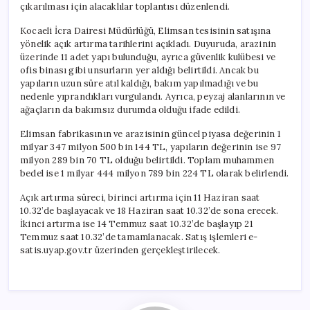
çıkarılması için alacaklılar toplantısı düzenlendi.
Kocaeli İcra Dairesi Müdürlüğü, Elimsan tesisinin satışına
yönelik açık artırma tarihlerini açıkladı. Duyuruda, arazinin
üzerinde 11 adet yapı bulunduğu, ayrıca güvenlik kulübesi ve
ofis binası gibi unsurların yer aldığı belirtildi. Ancak bu
yapıların uzun süre atıl kaldığı, bakım yapılmadığı ve bu
nedenle yıprandıkları vurgulandı. Ayrıca, peyzaj alanlarının ve
ağaçların da bakımsız durumda olduğu ifade edildi.
Elimsan fabrikasının ve arazisinin güncel piyasa değerinin 1
milyar 347 milyon 500 bin 144 TL, yapıların değerinin ise 97
milyon 289 bin 70 TL olduğu belirtildi. Toplam muhammen
bedel ise 1 milyar 444 milyon 789 bin 224 TL olarak belirlendi.
Açık artırma süreci, birinci artırma için 11 Haziran saat
10.32’de başlayacak ve 18 Haziran saat 10.32’de sona erecek.
İkinci artırma ise 14 Temmuz saat 10.32’de başlayıp 21
Temmuz saat 10.32’de tamamlanacak. Satış işlemleri e-
satis.uyap.gov.tr üzerinden gerçekleştirilecek.