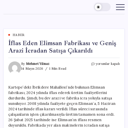
Skip
to
content
HABER
İflas Eden Elimsan Fabrikası ve Geniş
Arazi İcradan Satışa Çıkarıldı
İflas
By
Mehmet Yılmaz
yorumlar kapalı
Eden
14 Mayıs 2026
1 Min Read
Elimsan
Fabrikası
ve
Kartepe’deki İbrikdere Mahallesi’nde bulunan Elimsan
Geniş
fabrikası, 2024 yılında iflas ederek üretim faaliyetlerini
Arazi
İcradan
durdurdu. Şimdi, bu dev arazi ve fabrika icra yoluyla satışa
Satışa
sunuluyor. 2008 yılında faaliyete geçen Elimsan’a, 5 Haziran
Çıkarıldı
2024 tarihinde iflas kararı verildi. İflas süreci sırasında
için
çalışanların işten çıkarılmasıyla üretim tamamen sona erdi.
26 Şubat 2025 tarihinde ise Elimsan’ın iflası resmen
duyuruldu. Fabrikada yer alan makinelerin icradan satışa