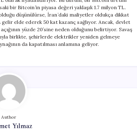
TL olarak fiyatlandırıyor. Bu durum, bir Bitcoin üretim
aki bir Bitcoin’in piyasa değeri yaklaşık 1.7 milyon TL.
lduğu düşünülürse, İran’daki maliyetler oldukça dikkat
TL gelir elde ederek 50 kat kazanç sağlıyor. Ancak, devlet
ji açığının yüzde 20’sine neden olduğunu belirtiyor. Savaş
la birlikte, şehirlerde elektrikler yeniden gelmeye
aynağının da kapatılması anlamına geliyor.
Author
et Yılmaz