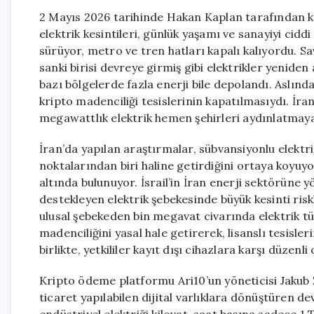
2 Mayıs 2026 tarihinde Hakan Kaplan tarafından k
elektrik kesintileri, günlük yaşamı ve sanayiyi ciddi
sürüyor, metro ve tren hatları kapalı kalıyordu. Sa
sanki birisi devreye girmiş gibi elektrikler yenide
bazı bölgelerde fazla enerji bile depolandı. Aslında,
kripto madenciliği tesislerinin kapatılmasıydı. İran
megawattlık elektrik hemen şehirleri aydınlatmaya
İran’da yapılan araştırmalar, sübvansiyonlu elektri
noktalarından biri haline getirdiğini ortaya koyuyor
altında bulunuyor. İsrail’in İran enerji sektörüne y
destekleyen elektrik şebekesinde büyük kesinti risk
ulusal şebekeden bin megavat civarında elektrik tü
madenciliğini yasal hale getirerek, lisanslı tesisle
birlikte, yetkililer kayıt dışı cihazlara karşı düzen
Kripto ödeme platformu Ari10’un yöneticisi Jakub Z
ticaret yapılabilen dijital varlıklara dönüştüren d