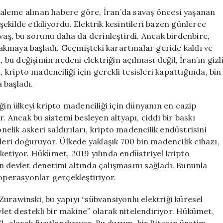
Kripto
aleme alınan habere göre, İran’da savaş öncesi yaşanan
Gelir
 şekilde etkiliyordu. Elektrik kesintileri bazen günlerce
Kaynağını
vaş, bu sorunu daha da derinleştirdi. Ancak birdenbire,
Hareketlendird
n akmaya başladı. Geçmişteki karartmalar geride kaldı ve
için
 bu değişimin nedeni elektriğin açılması değil, İran’ın gizl
, kripto madenciliği için gerekli tesisleri kapattığında, bin
 başladı.
ğin ülkeyi kripto madenciliği için dünyanın en cazip
. Ancak bu sistemi besleyen altyapı, ciddi bir baskı
önelik askeri saldırıları, kripto madencilik endüstrisini
leri doğuruyor. Ülkede yaklaşık 700 bin madencilik cihazı,
ketiyor. Hükümet, 2019 yılında endüstriyel kripto
rin devlet denetimi altında çalışmasını sağladı. Bununla
li operasyonlar gerçekleştiriyor.
urawinski, bu yapıyı “sübvansiyonlu elektriği küresel
evlet destekli bir makine” olarak nitelendiriyor. Hükümet,