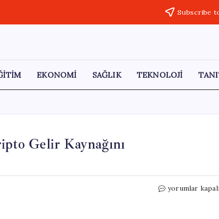
Subscribe t
ĞİTİM
EKONOMİ
SAĞLIK
TEKNOLOJİ
TANI
ripto Gelir Kaynağını
İran,
yorumlar kapal
Savaşın
Ardından
Gizli