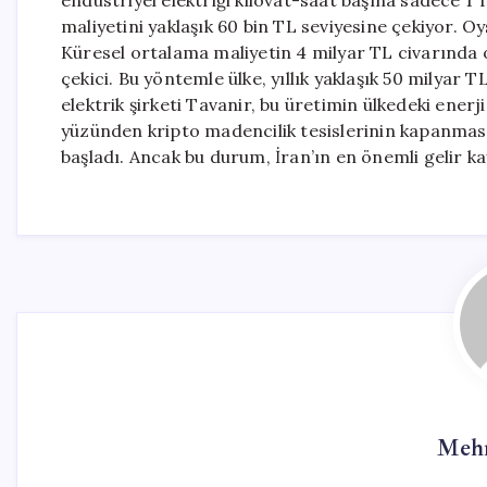
endüstriyel elektriği kilovat-saat başına sadece 1 
maliyetini yaklaşık 60 bin TL seviyesine çekiyor. Oys
Küresel ortalama maliyetin 4 milyar TL civarında o
çekici. Bu yöntemle ülke, yıllık yaklaşık 50 milyar 
elektrik şirketi Tavanir, bu üretimin ülkedeki ener
yüzünden kripto madencilik tesislerinin kapanmasıy
başladı. Ancak bu durum, İran’ın en önemli gelir k
Mehm