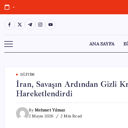
Skip
-
to
content
https://www.facebook.com/
https://twitter.com/
https://t.me/
https://www.instagram.com/
https://youtube.com/
ANA SAYFA
E
EĞITIM
İran, Savaşın Ardından Gizli K
Hareketlendirdi
By
Mehmet Yılmaz
2 Mayıs 2026
2 Min Read