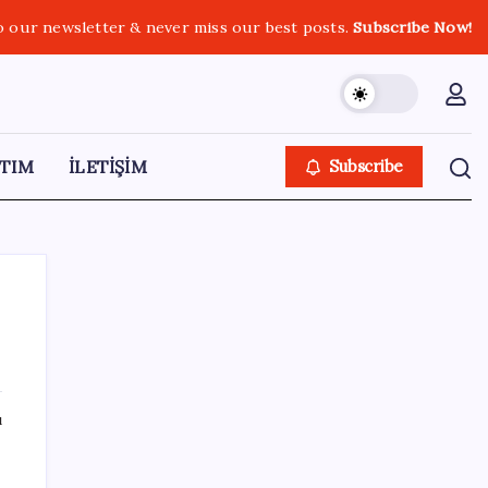
o our newsletter & never miss our best posts.
Subscribe Now!
TIM
İLETİŞİM
Subscribe
SON YAZILAR
ı
Google DeepMind’ın Yeni Lideri Artık Türk!