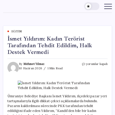
Skip
to
content
EĞITIM
İsmet Yıldırım: Kadın Terörist
Tarafından Tehdit Edildim, Halk
Destek Vermedi
İsmet
By
Mehmet Yılmaz
yorumlar kapalı
Yıldırım:
10 Haziran 2026
1 Min Read
Kadın
Terörist
Tarafından
Tehdit
Edildim,
Halk
Ümraniye Belediye Başkanı İsmet Yıldırım, ilçedeki pazar yeri
Destek
tartışmalarıyla ilgili dikkat çekici açıklamalarda bulundu.
Vermedi
Pazarın kaldırılması sürecinde PKK tarafından tehdit
için
edildiğini ifade eden Yıldırım, “Kandil’den bile bir kadın