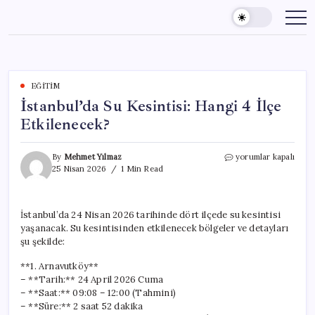
Skip
to
content
EĞITIM
İstanbul’da Su Kesintisi: Hangi 4 İlçe
Etkilenecek?
İstanbul’da
By
Mehmet Yılmaz
yorumlar kapalı
Su
25 Nisan 2026
1 Min Read
Kesintisi:
Hangi
4
İstanbul’da 24 Nisan 2026 tarihinde dört ilçede su kesintisi
İlçe
yaşanacak. Su kesintisinden etkilenecek bölgeler ve detayları
Etkilenecek?
için
şu şekilde:
**1. Arnavutköy**
– **Tarih:** 24 April 2026 Cuma
– **Saat:** 09:08 – 12:00 (Tahmini)
– **Süre:** 2 saat 52 dakika