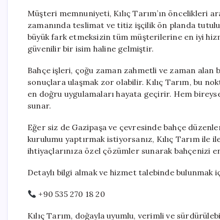
Müşteri memnuniyeti, Kılıç Tarım’ın öncelikleri ara
zamanında teslimat ve titiz işçilik ön planda tutul
büyük fark etmeksizin tüm müşterilerine en iyi hi
güvenilir bir isim haline gelmiştir.
Bahçe işleri, çoğu zaman zahmetli ve zaman alan b
sonuçlara ulaşmak zor olabilir. Kılıç Tarım, bu nok
en doğru uygulamaları hayata geçirir. Hem bireysel 
sunar.
Eğer siz de Gazipaşa ve çevresinde bahçe düzenle
kurulumu yaptırmak istiyorsanız, Kılıç Tarım ile ile
ihtiyaçlarınıza özel çözümler sunarak bahçenizi en
Detaylı bilgi almak ve hizmet talebinde bulunmak iç
+90 535 270 18 20
Kılıç Tarım, doğayla uyumlu, verimli ve sürdürüle