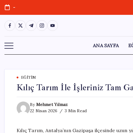
Skip
-
to
content
https://www.facebook.com/
https://twitter.com/
https://t.me/
https://www.instagram.com/
https://youtube.com/
ANA SAYFA
E
EĞITIM
Kılıç Tarım İle İşleriniz Tam Ga
By
Mehmet Yılmaz
22 Nisan 2026
3 Min Read
Kılıç Tarım, Antalya’nın Gazipaşa ilçesinde uzun y