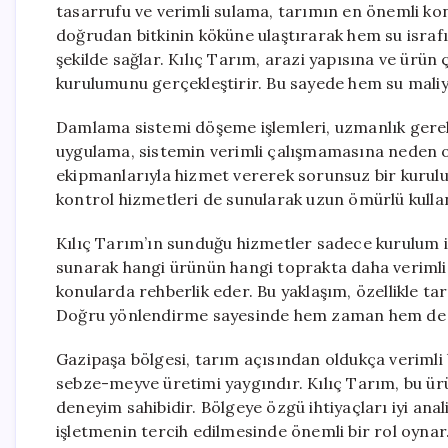
tasarrufu ve verimli sulama, tarımın en önemli ko
doğrudan bitkinin köküne ulaştırarak hem su israfı
şekilde sağlar. Kılıç Tarım, arazi yapısına ve ürü
kurulumunu gerçekleştirir. Bu sayede hem su maliy
Damlama sistemi döşeme işlemleri, uzmanlık gerekti
uygulama, sistemin verimli çalışmamasına neden ol
ekipmanlarıyla hizmet vererek sorunsuz bir kurul
kontrol hizmetleri de sunularak uzun ömürlü kullan
Kılıç Tarım’ın sunduğu hizmetler sadece kurulum il
sunarak hangi ürünün hangi toprakta daha verimli
konularda rehberlik eder. Bu yaklaşım, özellikle tar
Doğru yönlendirme sayesinde hem zaman hem de ma
Gazipaşa bölgesi, tarım açısından oldukça verimli b
sebze-meyve üretimi yaygındır. Kılıç Tarım, bu ü
deneyim sahibidir. Bölgeye özgü ihtiyaçları iyi an
işletmenin tercih edilmesinde önemli bir rol oynar