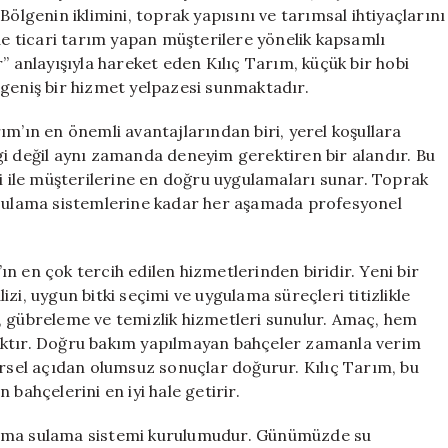
Gaz
Bölgenin iklimini, toprak yapısını ve tarımsal ihtiyaçlarını
İleri
 de ticari tarım yapan müşterilere yönelik kapsamlı
için
” anlayışıyla hareket eden Kılıç Tarım, küçük bir hobi
 geniş bir hizmet yelpazesi sunmaktadır.
ım’ın en önemli avantajlarından biri, yerel koşullara
gi değil aynı zamanda deneyim gerektiren bir alandır. Bu
si ile müşterilerine en doğru uygulamaları sunar. Toprak
n sulama sistemlerine kadar her aşamada profesyonel
n en çok tercih edilen hizmetlerinden biridir. Yeni bir
zi, uygun bitki seçimi ve uygulama süreçleri titizlikle
, gübreleme ve temizlik hizmetleri sunulur. Amaç, hem
aktır. Doğru bakım yapılmayan bahçeler zamanla verim
sel açıdan olumsuz sonuçlar doğurur. Kılıç Tarım, bu
bahçelerini en iyi hale getirir.
lama sulama sistemi kurulumudur. Günümüzde su