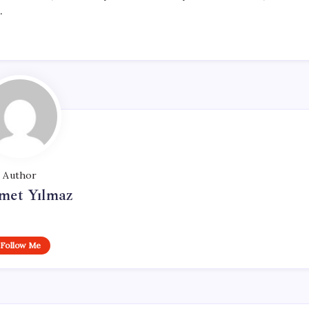
.
Author
et Yılmaz
Follow Me