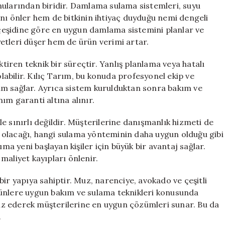
nularından biridir. Damlama sulama sistemleri, suyu
nı önler hem de bitkinin ihtiyaç duyduğu nemi dengeli
n çeşidine göre en uygun damlama sistemini planlar ve
etleri düşer hem de ürün verimi artar.
ren teknik bir süreçtir. Yanlış planlama veya hatalı
abilir. Kılıç Tarım, bu konuda profesyonel ekip ve
um sağlar. Ayrıca sistem kurulduktan sonra bakım ve
ım garanti altına alınır.
e sınırlı değildir. Müşterilerine danışmanlık hizmeti de
 olacağı, hangi sulama yönteminin daha uygun olduğu gibi
ıma yeni başlayan kişiler için büyük bir avantaj sağlar.
liyet kayıpları önlenir.
ir yapıya sahiptir. Muz, narenciye, avokado ve çeşitli
rünlere uygun bakım ve sulama teknikleri konusunda
aliz ederek müşterilerine en uygun çözümleri sunar. Bu da
.