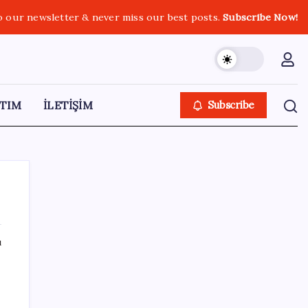
o our newsletter & never miss our best posts.
Subscribe Now!
TIM
İLETİŞİM
Subscribe
ı
SON YAZILAR
Çıkarılabilir Bataryalı Telefonlar Geri
Dönüyor