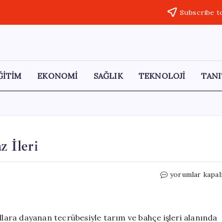
Subscribe t
ĞİTİM
EKONOMİ
SAĞLIK
TEKNOLOJİ
TANI
z İleri
Kılıç
yorumlar kapal
Tarım
İle
İşleriniz
Tam
ıllara dayanan tecrübesiyle tarım ve bahçe işleri alanında