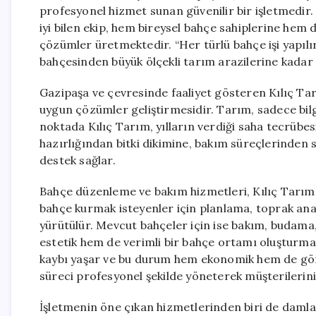
profesyonel hizmet sunan güvenilir bir işletmedir. 
iyi bilen ekip, hem bireysel bahçe sahiplerine hem
çözümler üretmektedir. “Her türlü bahçe işi yapılır
bahçesinden büyük ölçekli tarım arazilerine kadar
Gazipaşa ve çevresinde faaliyet gösteren Kılıç Tar
uygun çözümler geliştirmesidir. Tarım, sadece bil
noktada Kılıç Tarım, yılların verdiği saha tecrübe
hazırlığından bitki dikimine, bakım süreçlerinde
destek sağlar.
Bahçe düzenleme ve bakım hizmetleri, Kılıç Tarım’ı
bahçe kurmak isteyenler için planlama, toprak anali
yürütülür. Mevcut bahçeler için ise bakım, budama
estetik hem de verimli bir bahçe ortamı oluşturm
kaybı yaşar ve bu durum hem ekonomik hem de gör
süreci profesyonel şekilde yöneterek müşterilerinin 
İşletmenin öne çıkan hizmetlerinden biri de dam