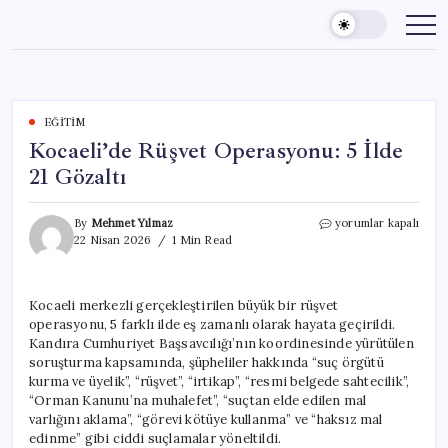
Skip
to
content
EĞITIM
Kocaeli’de Rüşvet Operasyonu: 5 İlde
21 Gözaltı
Kocaeli’de
By
Mehmet Yılmaz
yorumlar kapalı
Rüşvet
22 Nisan 2026
1 Min Read
Operasyonu:
5
İlde
Kocaeli merkezli gerçekleştirilen büyük bir rüşvet
21
operasyonu, 5 farklı ilde eş zamanlı olarak hayata geçirildi.
Gözaltı
için
Kandıra Cumhuriyet Başsavcılığı’nın koordinesinde yürütülen
soruşturma kapsamında, şüpheliler hakkında “suç örgütü
kurma ve üyelik”, “rüşvet”, “irtikap”, “resmi belgede sahtecilik”,
“Orman Kanunu’na muhalefet”, “suçtan elde edilen mal
varlığını aklama”, “görevi kötüye kullanma” ve “haksız mal
edinme” gibi ciddi suçlamalar yöneltildi.