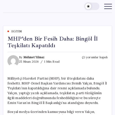
Skip
to
content
EĞITIM
MHP’den Bir Fesih Daha: Bingöl İl
Teşkilatı Kapatıldı
MHP’den
By
Mehmet Yılmaz
yorumlar kapalı
Bir
25 Nisan 2026
1 Min Read
Fesih
Daha:
Bingöl
Milliyetçi Hareket Partisi (MHP), bir il teşkilatını daha
İl
feshetti. MHP Genel Başkan Yardımcısı Semih Yalçın, Bingöl İl
Teşkilatı
Kapatıldı
Teşkilatı’nın kapatıldığına dair resmi açıklamada bulundu.
için
Yalçın, yaptığı yazılı açıklamada, teşkilatın, parti tüzüğünün
ilgili maddeleri doğrultusunda feshedildiğini ve bu süreçte
Emin Varan’ın Bingöl İl Başkanlığı’na atandığını duyurdu.
Sosyal medya üzerinden kamuoyuna bilgi veren Yalçın,