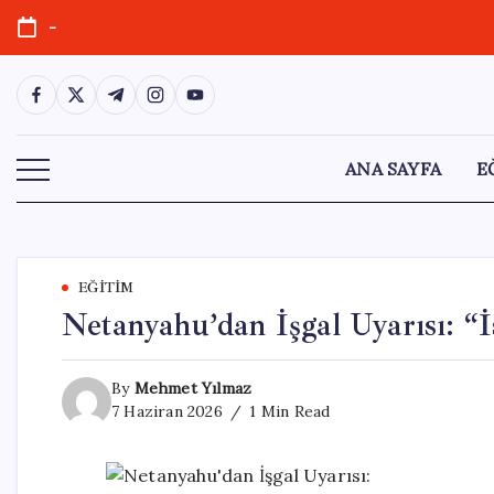
Skip
-
to
content
https://www.facebook.com/
https://twitter.com/
https://t.me/
https://www.instagram.com/
https://youtube.com/
ANA SAYFA
E
EĞITIM
Netanyahu’dan İşgal Uyarısı: “İ
By
Mehmet Yılmaz
7 Haziran 2026
1 Min Read