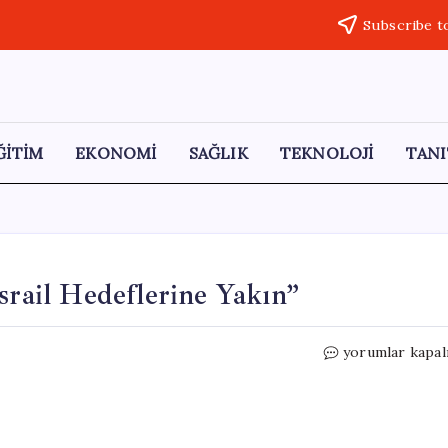
Subscribe t
ĞİTİM
EKONOMİ
SAĞLIK
TEKNOLOJİ
TANI
srail Hedeflerine Yakın”
Netanyahu’dan
yorumlar kapal
İşgal
Uyarısı:
“İsrail
Hedeflerine