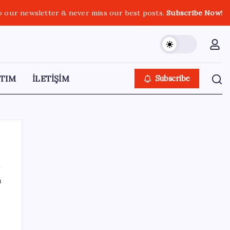
o our newsletter & never miss our best posts.
Subscribe Now!
TIM
İLETİŞİM
Subscribe
ı
SON YAZILAR
Windows 11’de Casusluk İddiası:
Microsoft’tan Açıklama Geldi