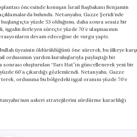
Yakın”
toplantısı öncesinde konuşan İsrail Başbakanı Benjamin
için
i açıklamalarda bulundu. Netanyahu, Gazze Şeridi’nde
n başlangıçta yüzde 53 olduğunu, daha sonra sessiz bir
k, işgalin ilerleyen süreçte yüzde 70’e ulaşmasının
operasyonların devam edeceğine de vurgu yaptı.
bullah üyesinin öldürüldüğünü öne sürerek, bu ülkeye karş
srail ordusunun yardım kuruluşlarıyla paylaştığı bir
s sonrası oluşturulan “Sarı Hat”ın güncellenerek yeni bir
 yüzde 60’a çıkardığı gözlemlendi. Netanyahu, Gazze
irterek, ordusuna bu bölgedeki işgal oranını yüzde 70’e
tanyahu’nun askeri stratejilerini sürdürme kararlılığı