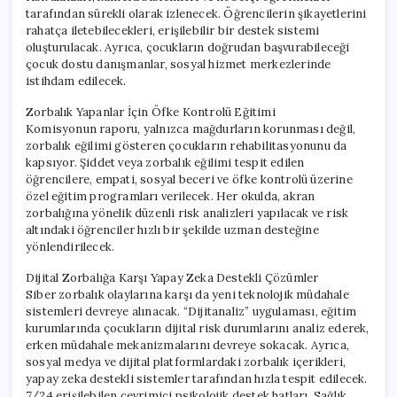
tarafından sürekli olarak izlenecek. Öğrencilerin şikayetlerini
rahatça iletebilecekleri, erişilebilir bir destek sistemi
oluşturulacak. Ayrıca, çocukların doğrudan başvurabileceği
çocuk dostu danışmanlar, sosyal hizmet merkezlerinde
istihdam edilecek.
Zorbalık Yapanlar İçin Öfke Kontrolü Eğitimi
Komisyonun raporu, yalnızca mağdurların korunması değil,
zorbalık eğilimi gösteren çocukların rehabilitasyonunu da
kapsıyor. Şiddet veya zorbalık eğilimi tespit edilen
öğrencilere, empati, sosyal beceri ve öfke kontrolü üzerine
özel eğitim programları verilecek. Her okulda, akran
zorbalığına yönelik düzenli risk analizleri yapılacak ve risk
altındaki öğrenciler hızlı bir şekilde uzman desteğine
yönlendirilecek.
Dijital Zorbalığa Karşı Yapay Zeka Destekli Çözümler
Siber zorbalık olaylarına karşı da yeni teknolojik müdahale
sistemleri devreye alınacak. “Dijitanaliz” uygulaması, eğitim
kurumlarında çocukların dijital risk durumlarını analiz ederek,
erken müdahale mekanizmalarını devreye sokacak. Ayrıca,
sosyal medya ve dijital platformlardaki zorbalık içerikleri,
yapay zeka destekli sistemler tarafından hızla tespit edilecek.
7/24 erişilebilen çevrimiçi psikolojik destek hatları, Sağlık