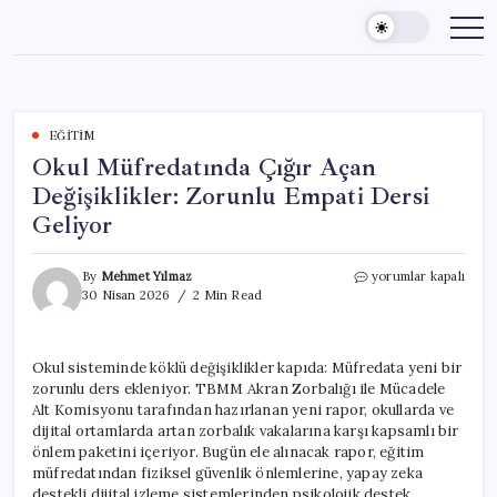
Skip
to
content
EĞITIM
Okul Müfredatında Çığır Açan
Değişiklikler: Zorunlu Empati Dersi
Geliyor
Okul
By
Mehmet Yılmaz
yorumlar kapalı
Müfredatında
30 Nisan 2026
2 Min Read
Çığır
Açan
Değişiklikler:
Okul sisteminde köklü değişiklikler kapıda: Müfredata yeni bir
Zorunlu
zorunlu ders ekleniyor. TBMM Akran Zorbalığı ile Mücadele
Empati
Dersi
Alt Komisyonu tarafından hazırlanan yeni rapor, okullarda ve
Geliyor
dijital ortamlarda artan zorbalık vakalarına karşı kapsamlı bir
için
önlem paketini içeriyor. Bugün ele alınacak rapor, eğitim
müfredatından fiziksel güvenlik önlemlerine, yapay zeka
destekli dijital izleme sistemlerinden psikolojik destek