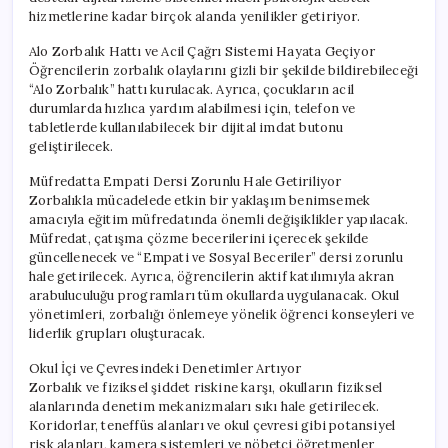
hizmetlerine kadar birçok alanda yenilikler getiriyor.
Alo Zorbalık Hattı ve Acil Çağrı Sistemi Hayata Geçiyor
Öğrencilerin zorbalık olaylarını gizli bir şekilde bildirebileceği
“Alo Zorbalık” hattı kurulacak. Ayrıca, çocukların acil
durumlarda hızlıca yardım alabilmesi için, telefon ve
tabletlerde kullanılabilecek bir dijital imdat butonu
geliştirilecek.
Müfredatta Empati Dersi Zorunlu Hale Getiriliyor
Zorbalıkla mücadelede etkin bir yaklaşım benimsemek
amacıyla eğitim müfredatında önemli değişiklikler yapılacak.
Müfredat, çatışma çözme becerilerini içerecek şekilde
güncellenecek ve “Empati ve Sosyal Beceriler” dersi zorunlu
hale getirilecek. Ayrıca, öğrencilerin aktif katılımıyla akran
arabuluculuğu programları tüm okullarda uygulanacak. Okul
yönetimleri, zorbalığı önlemeye yönelik öğrenci konseyleri ve
liderlik grupları oluşturacak.
Okul İçi ve Çevresindeki Denetimler Artıyor
Zorbalık ve fiziksel şiddet riskine karşı, okulların fiziksel
alanlarında denetim mekanizmaları sıkı hale getirilecek.
Koridorlar, teneffüs alanları ve okul çevresi gibi potansiyel
risk alanları, kamera sistemleri ve nöbetçi öğretmenler