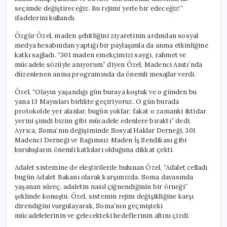
için
seçimde değiştireceğiz. Bu rejimi yerle bir edeceğiz!”
ifadelerini kullandı.
Özgür Özel, maden şehitliğini ziyaretinin ardından sosyal
medya hesabından yaptığı bir paylaşımla da anma etkinliğine
katkı sağladı. “301 maden emekçimizi saygı, rahmet ve
mücadele sözüyle anıyorum” diyen Özel, Madenci Anıtı’nda
düzenlenen anma programında da önemli mesajlar verdi.
Özel, “Olayın yaşandığı gün buraya koştuk ve o günden bu
yana 13 Mayısları birlikte geçiriyoruz. O gün burada
protokolde yer alanlar, bugün yoklar; fakat o zamanki iktidar
yerini şimdi bizim gibi mücadele edenlere bıraktı” dedi.
Ayrıca, Soma’nın değişiminde Sosyal Haklar Derneği, 301
Madenci Derneği ve Bağımsız Maden İş Sendikası gibi
kuruluşların önemli katkıları olduğuna dikkat çekti.
Adalet sistemine de eleştirilerde bulunan Özel, “Adalet celladı
bugün Adalet Bakanı olarak karşımızda. Soma davasında
yaşanan süreç, adaletin nasıl çiğnendiğinin bir örneği”
şeklinde konuştu. Özel, sistemin rejim değişikliğine karşı
direndiğini vurgulayarak, Soma’nın geçmişteki
mücadelelerinin ve gelecekteki hedeflerinin altını çizdi.