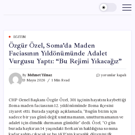
Skip
to
content
EĞITIM
Özgür Özel, Soma’da Maden
Faciasının Yıldönümünde Adalet
Vurgusu Yaptı: “Bu Rejimi Yıkacağız”
Özgür
By
Mehmet Yılmaz
yorumlar kapalı
Özel,
13 Mayıs 2026
1 Min Read
Soma’da
Maden
Faciasının
CHP Genel Başkanı Özgür Özel, 301 işçinin hayatını kaybettiği
Yıldönümünde
Soma maden faciasının 12. yıldönümünde Soma ilçesini
Adalet
Vurgusu
ziyaret etti. Burada yaptığı açıklamada, “Bugün bizim için
Yaptı:
sadece bir yas günü değil; unutmamanın, unutturmamanın ve
“Bu
adalet için dimdik durmanın günüdür” dedi. Özel, “O gün
Rejimi
burada haykıran 14 yaşındaki Berkan’ın haklılığına sonuna
Yıkacağız”
kadar sahip çıkacak ve bu AKP’nin karanlık düzenini ilk