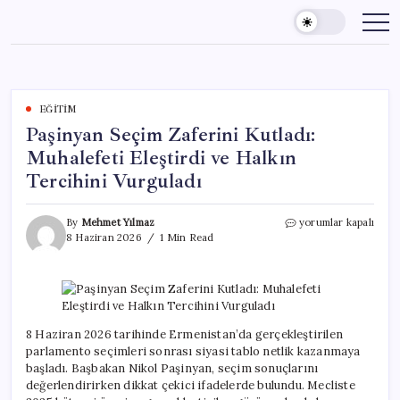
Skip
to
content
EĞITIM
Paşinyan Seçim Zaferini Kutladı:
Muhalefeti Eleştirdi ve Halkın
Tercihini Vurguladı
Paşinyan
By
Mehmet Yılmaz
yorumlar kapalı
Seçim
8 Haziran 2026
1 Min Read
Zaferini
Kutladı:
Muhalefeti
Eleştirdi
ve
Halkın
8 Haziran 2026 tarihinde Ermenistan’da gerçekleştirilen
Tercihini
parlamento seçimleri sonrası siyasi tablo netlik kazanmaya
Vurguladı
başladı. Başbakan Nikol Paşinyan, seçim sonuçlarını
için
değerlendirirken dikkat çekici ifadelerde bulundu. Mecliste