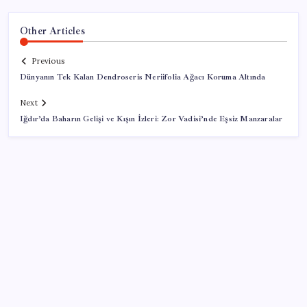
Other Articles
Previous
Dünyanın Tek Kalan Dendroseris Neriifolia Ağacı Koruma Altında
Next
Iğdır’da Baharın Gelişi ve Kışın İzleri: Zor Vadisi’nde Eşsiz Manzaralar
SON YAZILAR
Windows 11’de Casusluk İddiası: Microsoft’tan