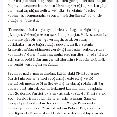
2025 bütçesi üzerine gerçekleştirilen görüşmelerde konuşan
Paşinyan, seçmen iradesinin ülkenin geleceği açısından güçlü
bir mesaj taşıdığını belirtti ve halkın tercihinin “devletin
korunması, bağımsızlık ve barışın sürdürülmesi” yönünde
olduğunu ifade etti.
“Ermenistan halkı, oylarıyla devlete ve bağımsızlığa sahip
çıkmıştır. Geleceğe ve barışa sahip çıkmıştır. Halk, savaşın üçlü
partisine ağır bir yenilgi vermiştir. Artık bu savaş
politikalarının ve bağlı olduğu suç-oligarşik sistemin
Ermenistan’dan silinmesi gerektiği iradesini açıkça ortaya
koymuştur,” diyen Paşinyan, muhalefet partilerini hedef alarak
eski savaş politikalarının temsilcilerinin siyasi olarak büyük
bir yenilgi yaşadığını vurguladı.
Seçim sonuçlarının ardından, iktidardaki Sivil Sözleşme
Partisi’nin parlamentoda çoğunluğu elde ettiği ve 105
sandalyeli mecliste 61 milletvekilliğine ulaştığı bildirildi. Bu
başarı, partinin tek başına hükümet kurma imkânı sağladı.
Sivil Sözleşme Partisi, oyların yaklaşık yüzde 49,81’ini alarak
seçimlerde birinci oldu. İkinci sırada, iş insanı Samvel
Karapetyan tarafından desteklenen “Güçlü Ermenistan”
ittifakı yer aldı. Eski Cumhurbaşkanı Robert Koçaryan’ın
liderliğindeki Ermenistan İttifakı ise oyların yaklaşık yüzde