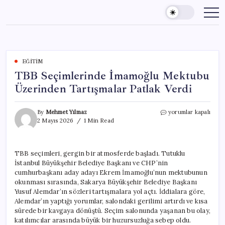
Skip
to
content
EĞITIM
TBB Seçimlerinde İmamoğlu Mektubu
Üzerinden Tartışmalar Patlak Verdi
TBB
By
Mehmet Yılmaz
yorumlar kapalı
Seçimlerinde
2 Mayıs 2026
1 Min Read
İmamoğlu
Mektubu
Üzerinden
TBB seçimleri, gergin bir atmosferde başladı. Tutuklu
Tartışmalar
İstanbul Büyükşehir Belediye Başkanı ve CHP’nin
Patlak
Verdi
cumhurbaşkanı aday adayı Ekrem İmamoğlu’nun mektubunun
için
okunması sırasında, Sakarya Büyükşehir Belediye Başkanı
Yusuf Alemdar’ın sözleri tartışmalara yol açtı. İddialara göre,
Alemdar’ın yaptığı yorumlar, salondaki gerilimi artırdı ve kısa
sürede bir kavgaya dönüştü. Seçim salonunda yaşanan bu olay,
katılımcılar arasında büyük bir huzursuzluğa sebep oldu.