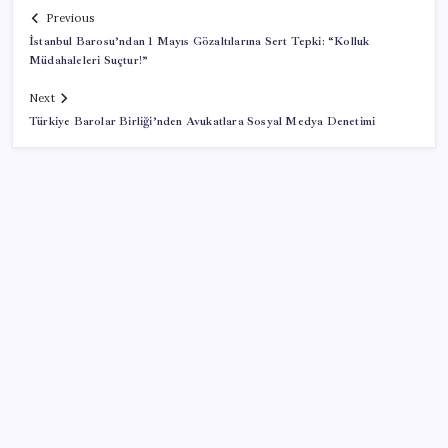
Previous
İstanbul Barosu’ndan 1 Mayıs Gözaltılarına Sert Tepki: “Kolluk
Müdahaleleri Suçtur!”
Next
Türkiye Barolar Birliği’nden Avukatlara Sosyal Medya Denetimi
SON YAZILAR
İklim zirvesi de milyarlar yutacak
Piyasaların merakla beklediği veri açıklandı: Altın ve
gümüş fiyatları uçuşa geçti