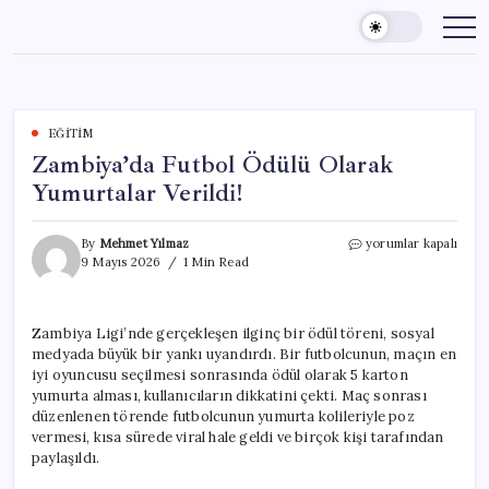
Skip
to
content
EĞITIM
Zambiya’da Futbol Ödülü Olarak
Yumurtalar Verildi!
Zambiya’da
By
Mehmet Yılmaz
yorumlar kapalı
Futbol
9 Mayıs 2026
1 Min Read
Ödülü
Olarak
Yumurtalar
Zambiya Ligi’nde gerçekleşen ilginç bir ödül töreni, sosyal
Verildi!
medyada büyük bir yankı uyandırdı. Bir futbolcunun, maçın en
için
iyi oyuncusu seçilmesi sonrasında ödül olarak 5 karton
yumurta alması, kullanıcıların dikkatini çekti. Maç sonrası
düzenlenen törende futbolcunun yumurta kolileriyle poz
vermesi, kısa sürede viral hale geldi ve birçok kişi tarafından
paylaşıldı.