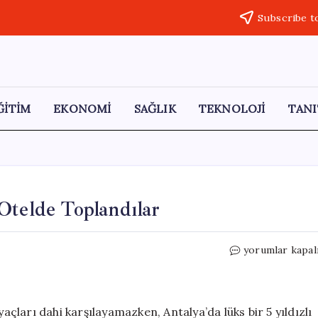
Subscribe t
ĞİTİM
EKONOMİ
SAĞLIK
TEKNOLOJİ
TANI
Otelde Toplandılar
Acıları
yorumlar kapal
Geride
Bırakarak
Lüks
Otelde
yaçları dahi karşılayamazken, Antalya’da lüks bir 5 yıldızlı