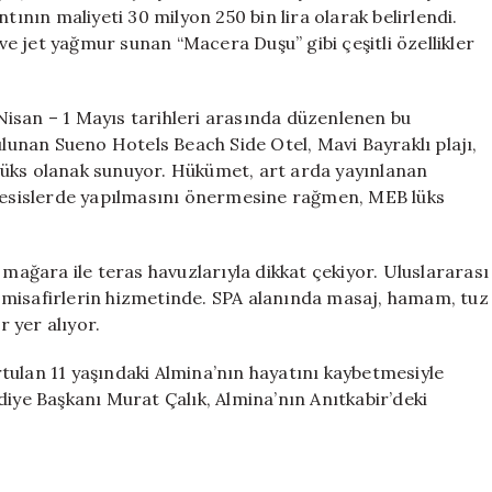
Toplandılar
tının maliyeti 30 milyon 250 bin lira olarak belirlendi.
için
 ve jet yağmur sunan “Macera Duşu” gibi çeşitli özellikler
isan – 1 Mayıs tarihleri arasında düzenlenen bu
ulunan Sueno Hotels Beach Side Otel, Mavi Bayraklı plajı,
lüks olanak sunuyor. Hükümet, art arda yayınlanan
 tesislerde yapılmasını önermesine rağmen, MEB lüks
 mağara ile teras havuzlarıyla dikkat çekiyor. Uluslararası
 misafirlerin hizmetinde. SPA alanında masaj, hamam, tuz
r yer alıyor.
tulan 11 yaşındaki Almina’nın hayatını kaybetmesiyle
diye Başkanı Murat Çalık, Almina’nın Anıtkabir’deki