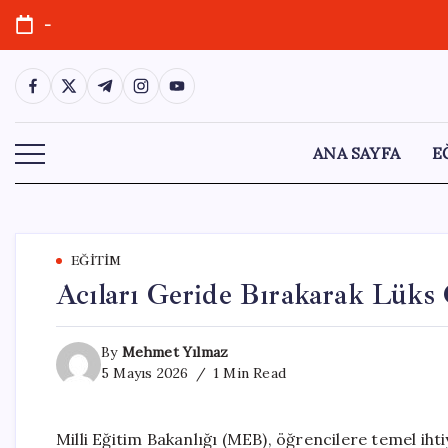
Skip
-
to
content
https://www.facebook.com/
https://twitter.com/
https://t.me/
https://www.instagram.com/
https://youtube.com/
ANA SAYFA
E
EĞITIM
Acıları Geride Bırakarak Lüks 
By
Mehmet Yılmaz
5 Mayıs 2026
1 Min Read
Milli Eğitim Bakanlığı (MEB), öğrencilere temel ihti