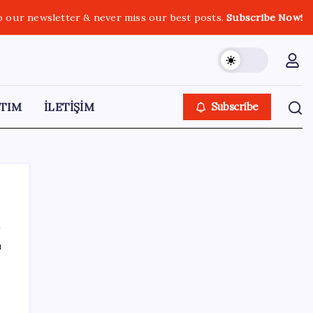
o our newsletter & never miss our best posts.
Subscribe Now!
TIM
İLETİŞİM
Subscribe
ı
SON YAZILAR
Google DeepMind’ın Yeni Lideri Artık Türk!