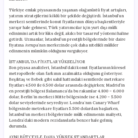
Türkiye emlak piyasasında yaşanan olağanüstü fiyat artışları,
yatırım stratejilerini köklü bir şekilde değiştirdi. İstanbul’un
merkezi semtlerinde konut fiyatlarının dünya başkentleriyle
yarışır hale gelmesi, Türk yatırımcılar için yurt dışı mülk
edinimini artık bir lüks değil, akılcı bir tasarruf yöntemi haline
getirdi. Uzmanlar, İstanbul’un prestijli bölgelerinde bir daire
fiyatına Avrupa’nın merkezinde çok daha nitelikli mülkler
edinmenin mümkün olduğunu vurguluyor.
İSTANBUL’DA FİYATLAR YÜKSELİYOR
Son piyasa analizleri, İstanbul’daki konut fiyatlarının küresel
metropollerle olan farkının azalmakta olduğunu gösteriyor.
Beşiktaş ve Bebek gibi sahil hattındaki semtlerde metrekare
fiyatları 4.500 ile 6.500 dolar arasında değişirken; Madrid’in
en prestijli bölgesi Salamanca’da bu rakamlar 4.800 – 6.000
dolar, Berlin’in merkezi Mitte bölgesinde ise 4.200 – 5.500
dolar seviyelerinde seyrediyor. Londra’nın Canary Wharf
bölgesinde metrekare fiyatları 5.500 dolardan başlarken,
İstanbul’un merkezi bölgelerinde mülk edinmenin maliyeti,
Londra’daki modern rezidanslarla benzer hale gelmiş
durumda.
AYNI BÜTÇEYLE DAHA YÜKSEK STANDARTLAR