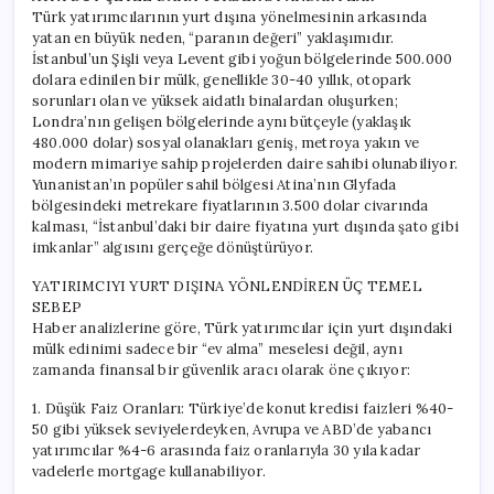
Türk yatırımcılarının yurt dışına yönelmesinin arkasında
yatan en büyük neden, “paranın değeri” yaklaşımıdır.
İstanbul’un Şişli veya Levent gibi yoğun bölgelerinde 500.000
dolara edinilen bir mülk, genellikle 30-40 yıllık, otopark
sorunları olan ve yüksek aidatlı binalardan oluşurken;
Londra’nın gelişen bölgelerinde aynı bütçeyle (yaklaşık
480.000 dolar) sosyal olanakları geniş, metroya yakın ve
modern mimariye sahip projelerden daire sahibi olunabiliyor.
Yunanistan’ın popüler sahil bölgesi Atina’nın Glyfada
bölgesindeki metrekare fiyatlarının 3.500 dolar civarında
kalması, “İstanbul’daki bir daire fiyatına yurt dışında şato gibi
imkanlar” algısını gerçeğe dönüştürüyor.
YATIRIMCIYI YURT DIŞINA YÖNLENDİREN ÜÇ TEMEL
SEBEP
Haber analizlerine göre, Türk yatırımcılar için yurt dışındaki
mülk edinimi sadece bir “ev alma” meselesi değil, aynı
zamanda finansal bir güvenlik aracı olarak öne çıkıyor:
1. Düşük Faiz Oranları: Türkiye’de konut kredisi faizleri %40-
50 gibi yüksek seviyelerdeyken, Avrupa ve ABD’de yabancı
yatırımcılar %4-6 arasında faiz oranlarıyla 30 yıla kadar
vadelerle mortgage kullanabiliyor.