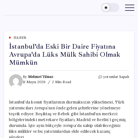
Skip
to
content
HABER
İstanbul’da Eski Bir Daire Fiyatına
Avrupa’da Lüks Mülk Sahibi Olmak
Mümkün
İstanbul’da
By
Mehmet Yılmaz
yorumlar kapalı
Eski
11 Mayıs 2026
2 Min Read
Bir
Daire
Fiyatına
İstanbul’da konut fiyatlarının durmaksızın yükselmesi, Türk
Avrupa’da
yatırımcıları Avrupa’nın önde gelen şehirlerine yönelmeye
Lüks
Mülk
teşvik ediyor. Beşiktaş ve Bebek gibi İstanbul’un merkezi
Sahibi
bölgelerindeki metrekare fiyatları, Madrid ve Berlin’i geçmiş
Olmak
durumda. İşte aynı bütçeyle Avrupa’da sahip olabileceğiniz
Mümkün
lüks mülkler ve bu yatırımlardan elde edilecek kazanç
için
süreleri…