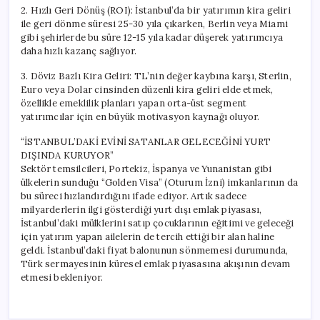
2. Hızlı Geri Dönüş (ROI): İstanbul’da bir yatırımın kira geliri
ile geri dönme süresi 25-30 yıla çıkarken, Berlin veya Miami
gibi şehirlerde bu süre 12-15 yıla kadar düşerek yatırımcıya
daha hızlı kazanç sağlıyor.
3. Döviz Bazlı Kira Geliri: TL’nin değer kaybına karşı, Sterlin,
Euro veya Dolar cinsinden düzenli kira geliri elde etmek,
özellikle emeklilik planları yapan orta-üst segment
yatırımcılar için en büyük motivasyon kaynağı oluyor.
“İSTANBUL’DAKİ EVİNİ SATANLAR GELECEĞİNİ YURT
DIŞINDA KURUYOR”
Sektör temsilcileri, Portekiz, İspanya ve Yunanistan gibi
ülkelerin sunduğu “Golden Visa” (Oturum İzni) imkanlarının da
bu süreci hızlandırdığını ifade ediyor. Artık sadece
milyarderlerin ilgi gösterdiği yurt dışı emlak piyasası,
İstanbul’daki mülklerini satıp çocuklarının eğitimi ve geleceği
için yatırım yapan ailelerin de tercih ettiği bir alan haline
geldi. İstanbul’daki fiyat balonunun sönmemesi durumunda,
Türk sermayesinin küresel emlak piyasasına akışının devam
etmesi bekleniyor.