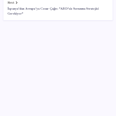
Next
İspanya’dan Avrupa’ya Cesur Çağrı: “ABD’siz Savunma Stratejisi
Gerekiyor”
SON YAZILAR
Çerçeve yasa çatlağı! 3 milletvekili “hayır” diyeceğini
açıkladı, Özel acil toplantı çağrısı yaptı
İşçi ölümü için Cemil Tugay’ı sorumlu tuttu: Yalan
söylemeyi bırakın
Kuşadası Belediyesi’ne 3. dalga operasyon: 16 kişi
adliyeye sevk edildi