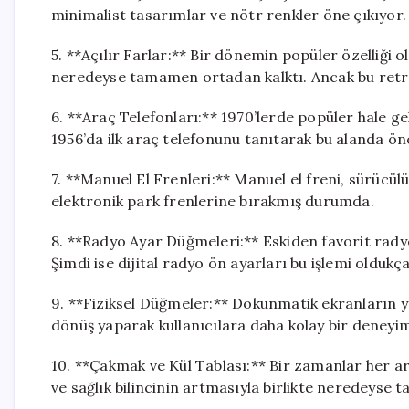
minimalist tasarımlar ve nötr renkler öne çıkıyor.
5. **Açılır Farlar:** Bir dönemin popüler özelliği o
neredeyse tamamen ortadan kalktı. Ancak bu retro
6. **Araç Telefonları:** 1970’lerde popüler hale ge
1956’da ilk araç telefonunu tanıtarak bu alanda ön
7. **Manuel El Frenleri:** Manuel el freni, sürücü
elektronik park frenlerine bırakmış durumda.
8. **Radyo Ayar Düğmeleri:** Eskiden favorit rad
Şimdi ise dijital radyo ön ayarları bu işlemi oldukça
9. **Fiziksel Düğmeler:** Dokunmatik ekranların 
dönüş yaparak kullanıcılara daha kolay bir deneyi
10. **Çakmak ve Kül Tablası:** Bir zamanlar her ar
ve sağlık bilincinin artmasıyla birlikte neredeyse