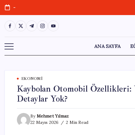
Skip
-
to
content
https://www.facebook.com/
https://twitter.com/
https://t.me/
https://www.instagram.com/
https://youtube.com/
ANA SAYFA
E
EKONOMI
Kaybolan Otomobil Özellikleri:
Detaylar Yok?
By
Mehmet Yılmaz
22 Mayıs 2026
2 Min Read