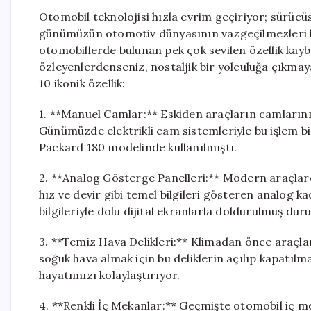
Otomobil teknolojisi hızla evrim geçiriyor; sürücüsü
günümüzün otomotiv dünyasının vazgeçilmezleri hali
otomobillerde bulunan pek çok sevilen özellik kay
özleyenlerdenseniz, nostaljik bir yolculuğa çıkmay
10 ikonik özellik:
1. **Manuel Camlar:** Eskiden araçların camlarını
Günümüzde elektrikli cam sistemleriyle bu işlem bir 
Packard 180 modelinde kullanılmıştı.
2. **Analog Gösterge Panelleri:** Modern araçlard
hız ve devir gibi temel bilgileri gösteren analog 
bilgileriyle dolu dijital ekranlarla doldurulmuş du
3. **Temiz Hava Delikleri:** Klimadan önce araçlar
soğuk hava almak için bu deliklerin açılıp kapatılma
hayatımızı kolaylaştırıyor.
4. **Renkli İç Mekanlar:** Geçmişte otomobil iç m