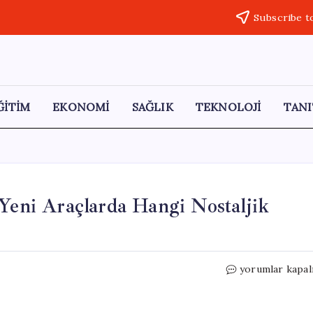
Subscribe t
ĞİTİM
EKONOMİ
SAĞLIK
TEKNOLOJİ
TANI
 Yeni Araçlarda Hangi Nostaljik
Kaybolan
yorumlar kapal
Otomobil
Özellikleri:
Yeni