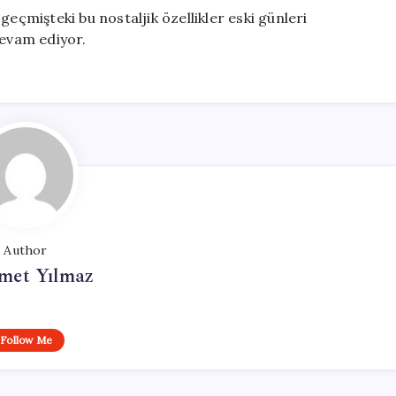
geçmişteki bu nostaljik özellikler eski günleri
devam ediyor.
Author
et Yılmaz
Follow Me