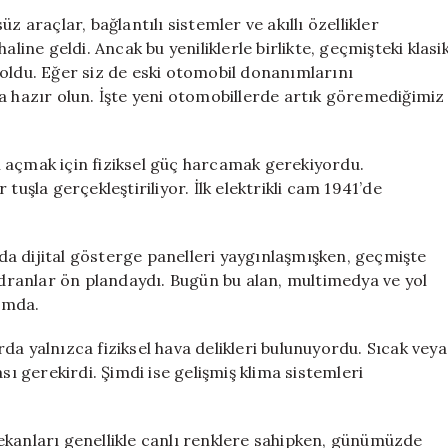
Araçlarda
z araçlar, bağlantılı sistemler ve akıllı özellikler
Hangi
ne geldi. Ancak bu yeniliklerle birlikte, geçmişteki klasi
Nostaljik
boldu. Eğer siz de eski otomobil donanımlarını
Detaylar
a hazır olun. İşte yeni otomobillerde artık göremediğimiz
Yok?
için
 açmak için fiziksel güç harcamak gerekiyordu.
tuşla gerçekleştiriliyor. İlk elektrikli cam 1941’de
a dijital gösterge panelleri yaygınlaşmışken, geçmişte
kadranlar ön plandaydı. Bugün bu alan, multimedya ve yol
rumda.
da yalnızca fiziksel hava delikleri bulunuyordu. Sıcak veya
sı gerekirdi. Şimdi ise gelişmiş klima sistemleri
ekanları genellikle canlı renklere sahipken, günümüzde