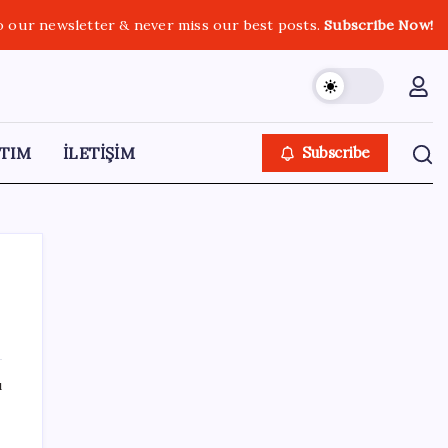
o our newsletter & never miss our best posts.
Subscribe Now!
TIM
İLETİŞİM
Subscribe
SON YAZILAR
ı
Çıkarılabilir Bataryalı Telefonlar Geri
Dönüyor