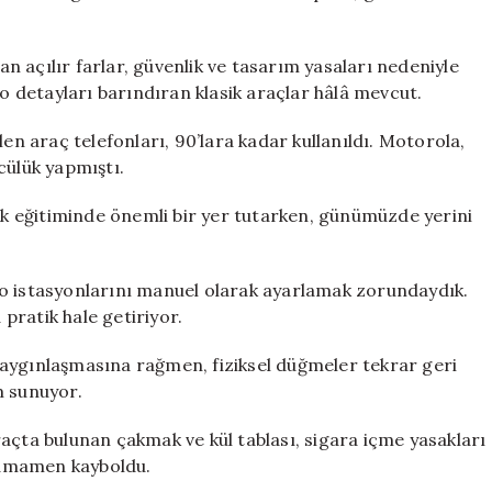
lan açılır farlar, güvenlik ve tasarım yasaları nedeniyle
 detayları barındıran klasik araçlar hâlâ mevcut.
len araç telefonları, 90’lara kadar kullanıldı. Motorola,
cülük yapmıştı.
lük eğitiminde önemli bir yer tutarken, günümüzde yerini
yo istasyonlarını manuel olarak ayarlamak zorundaydık.
 pratik hale getiriyor.
yaygınlaşmasına rağmen, fiziksel düğmeler tekrar geri
m sunuyor.
açta bulunan çakmak ve kül tablası, sigara içme yasakları
 tamamen kayboldu.