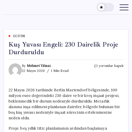
Skip
to
content
EĞITIM
Kuş Yuvası Engeli: 230 Dairelik Proje
Durduruldu
Kuş
By
Mehmet Yılmaz
yorumlar kapalı
Yuvası
22 Mayıs 2026
1 Min Read
Engeli:
230
Dairelik
22 Mayıs 2026 tarihinde Berlin Mariendorf bölgesinde, 100
Proje
milyon euro değerindeki 230 daire ve bir kreş inşaat projesi,
Durduruldu
için
beklenmedik bir durum nedeniyle durduruldu. Mezarlık
alanına inşa edilmesi planlanan daireler, bölgede bulunan bir
boş kuş yuvası nedeniyle inşaat sürecinin ertelenmesine
neden oldu.
Proje, beş yıllık titiz planlamanın ardından başlamaya