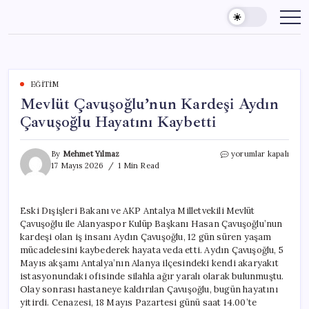
Skip
to
content
EĞITIM
Mevlüt Çavuşoğlu’nun Kardeşi Aydın
Çavuşoğlu Hayatını Kaybetti
Mevlüt
By
Mehmet Yılmaz
yorumlar kapalı
Çavuşoğlu’nun
17 Mayıs 2026
1 Min Read
Kardeşi
Aydın
Çavuşoğlu
Eski Dışişleri Bakanı ve AKP Antalya Milletvekili Mevlüt
Hayatını
Çavuşoğlu ile Alanyaspor Kulüp Başkanı Hasan Çavuşoğlu’nun
Kaybetti
için
kardeşi olan iş insanı Aydın Çavuşoğlu, 12 gün süren yaşam
mücadelesini kaybederek hayata veda etti. Aydın Çavuşoğlu, 5
Mayıs akşamı Antalya’nın Alanya ilçesindeki kendi akaryakıt
istasyonundaki ofisinde silahla ağır yaralı olarak bulunmuştu.
Olay sonrası hastaneye kaldırılan Çavuşoğlu, bugün hayatını
yitirdi. Cenazesi, 18 Mayıs Pazartesi günü saat 14.00’te