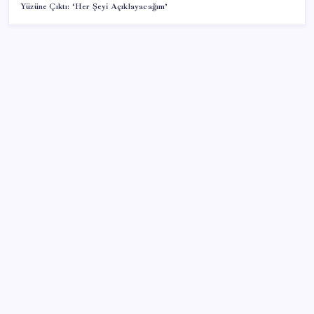
Yüzüne Çıktı: ‘Her Şeyi Açıklayacağım’
SON YAZILAR
İklim zirvesi de milyarlar yutacak
Piyasaların merakla beklediği veri açıklandı: Altın ve
gümüş fiyatları uçuşa geçti
Çıkarılabilir Bataryalı Telefonlar Geri Dönüyor
Ona yatıran köşeyi döndü: Yılbaşından beri en çok
kazandıran oldu
2026 YÖKDİL/2 ne zaman, saat kaçta? YÖKDİL/2