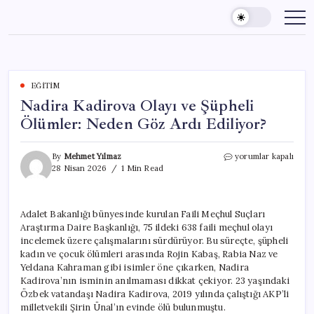
Skip
to
content
EĞITIM
Nadira Kadirova Olayı ve Şüpheli
Ölümler: Neden Göz Ardı Ediliyor?
Nadira
By
Mehmet Yılmaz
yorumlar kapalı
Kadirova
28 Nisan 2026
1 Min Read
Olayı
ve
Şüpheli
Adalet Bakanlığı bünyesinde kurulan Faili Meçhul Suçları
Ölümler:
Araştırma Daire Başkanlığı, 75 ildeki 638 faili meçhul olayı
Neden
Göz
incelemek üzere çalışmalarını sürdürüyor. Bu süreçte, şüpheli
Ardı
kadın ve çocuk ölümleri arasında Rojin Kabaş, Rabia Naz ve
Ediliyor?
Yeldana Kahraman gibi isimler öne çıkarken, Nadira
için
Kadirova’nın isminin anılmaması dikkat çekiyor. 23 yaşındaki
Özbek vatandaşı Nadira Kadirova, 2019 yılında çalıştığı AKP’li
milletvekili Şirin Ünal’ın evinde ölü bulunmuştu.