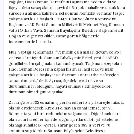
yağışlar, Hacı Osman Deresi’nin taşmasına neden oldu ve
ilçeyi adeta savaş alanına çevirdi. Birçok mahalle ve sokak kısa
sürede su altında kalırken, sel sonrası temizlik ve hasar tespit
çalışmaları hızla başladı. TBMM Plan ve Bütçe Komisyonu
Başkanı ve AK Parti Samsun Milletvekili Mehmet Muş, Samsun
Valisi Orhan Tavlı, Samsun Büyükşehir Belediye Başkanı Halit
Doğan ve diğer yetkililer, zarar gören bölgelerde
incelemelerde bulundu.
Muş, yaptığı açıklamada, “Temizlik çalışmaları devam ediyor
ve kısa süre içinde Samsun Büyükşehir Belediyesi ile AFAD
gönüllüleri bu çalışmaları tamamlayacak. Taşkına sebep olan
Hacı Osman Deresi’nin kapalı kısımları açılacak ve ıslah
çalışmaları hızla başlayacak. Bayram sonrası ihale süreçleri
tamamlanacak,” dedi. Ayrıca, ilçedeki elektrik ve su
durumunun iyi olduğunu, hayatı olumsuz etkileyecek bir
durumun olmadığını vurguladı.
Zarar gören 385 esnafın iş yeri kredileri bir yıl süreyle faizsiz
olarak ertelenecek. Kredisi olmayan esnaf içinse, bir yıl
ödemesiz yeni bir kredi imkânı sağlanacak. Diğer bankalara
olan ticari krediler için de, uygun şartlarda bir yıl erteleme
olanağı sunulacak. Ayrıca, zarar gören 385 iş yeri ve 70
konutun su giderleri Samsun Büyükşehir Belediyesi