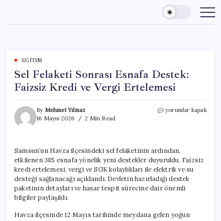
Skip
to
content
EĞITIM
Sel Felaketi Sonrası Esnafa Destek:
Faizsiz Kredi ve Vergi Ertelemesi
Sel
By
Mehmet Yılmaz
yorumlar kapalı
Felaketi
16 Mayıs 2026
2 Min Read
Sonrası
Esnafa
Destek:
Samsun’un Havza ilçesindeki sel felaketinin ardından,
Faizsiz
etkilenen 385 esnafa yönelik yeni destekler duyuruldu. Faizsiz
Kredi
ve
kredi ertelemesi, vergi ve SGK kolaylıkları ile elektrik ve su
Vergi
desteği sağlanacağı açıklandı. Devletin hazırladığı destek
Ertelemesi
paketinin detayları ve hasar tespit sürecine dair önemli
için
bilgiler paylaşıldı.
Havza ilçesinde 12 Mayıs tarihinde meydana gelen yoğun