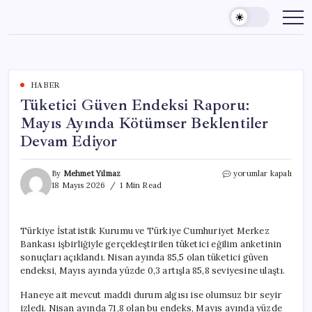
Skip
to
content
HABER
Tüketici Güven Endeksi Raporu:
Mayıs Ayında Kötümser Beklentiler
Devam Ediyor
Tüketici
By
Mehmet Yılmaz
yorumlar kapalı
Güven
18 Mayıs 2026
1 Min Read
Endeksi
Raporu:
Mayıs
Türkiye İstatistik Kurumu ve Türkiye Cumhuriyet Merkez
Ayında
Bankası işbirliğiyle gerçekleştirilen tüketici eğilim anketinin
Kötümser
Beklentiler
sonuçları açıklandı. Nisan ayında 85,5 olan tüketici güven
Devam
endeksi, Mayıs ayında yüzde 0,3 artışla 85,8 seviyesine ulaştı.
Ediyor
için
Haneye ait mevcut maddi durum algısı ise olumsuz bir seyir
izledi. Nisan ayında 71,8 olan bu endeks, Mayıs ayında yüzde