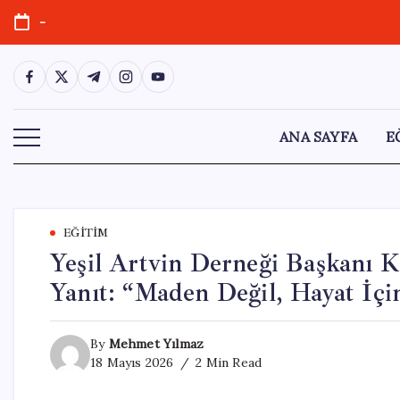
Skip
-
to
content
https://www.facebook.com/
https://twitter.com/
https://t.me/
https://www.instagram.com/
https://youtube.com/
ANA SAYFA
E
EĞITIM
Yeşil Artvin Derneği Başkanı K
Yanıt: “Maden Değil, Hayat İç
By
Mehmet Yılmaz
18 Mayıs 2026
2 Min Read