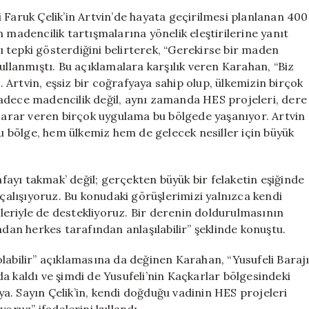
Karahan’dan
 Faruk Çelik’in Artvin’de hayata geçirilmesi planlanan 400
AKP’li
 madencilik tartışmalarına yönelik eleştirilerine yanıt
Çelik’e
rı tepki gösterdiğini belirterek, “Gerekirse bir maden
Sert
ullanmıştı. Bu açıklamalara karşılık veren Karahan, “Biz
Yanıt:
Artvin, eşsiz bir coğrafyaya sahip olup, ülkemizin birçok
“Maden
adece madencilik değil, aynı zamanda HES projeleri, dere
Değil,
 zarar veren birçok uygulama bu bölgede yaşanıyor. Artvin
Hayat
İçin
Bu bölge, hem ülkemiz hem de gelecek nesiller için büyük
Mücadele
Ediyoruz”
için
ayı takmak’ değil; gerçekten büyük bir felaketin eşiğinde
alışıyoruz. Bu konudaki görüşlerimizi yalnızca kendi
eriyle de destekliyoruz. Bir derenin doldurulmasının
n herkes tarafından anlaşılabilir” şeklinde konuştu.
labilir” açıklamasına da değinen Karahan, “Yusufeli Baraj
nda kaldı ve şimdi de Yusufeli’nin Kaçkarlar bölgesindeki
ıya. Sayın Çelik’in, kendi doğduğu vadinin HES projeleri