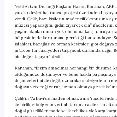
Yeşil Artvin Derneği Başkanı Hasan Karahan, AKP’li
yataklı devlet hastanesi projesi üzerinden başlayan
verdi. Çelik, bazı kişilerin madencilik konusuna aşı
müzesi yapacağım, gidin ziyaret edin” ifadelerini k
yaşam alanlarımızın yok olmasına karşı duruyoruz. 
bölgesinin de korunması gerektiği inancındayız. S
ıslahları, barajlar ve orman kesimleri gibi doğaya
artık bu tür faaliyetleri taşıyacak durumda değil. 
bir değer taşıyor” dedi.
Karahan, “Bizim amacımız herhangi bir duruma ‘kaf
olduğumuzu düşünüyor ve bunu halkla paylaşmaya ç
düşüncelerimizle değil, uzmanların değerlendirmel
doğaya vereceği zarar, uzman olmaya gerek kalmada
Çelik’in “Arhavi’de maden olmaz ama Yusufeli’nde o
ile birlikte bölgenin verimli tarım arazileri su altı
doğal güzellikler madencilik tehlikesiyle karşı karş