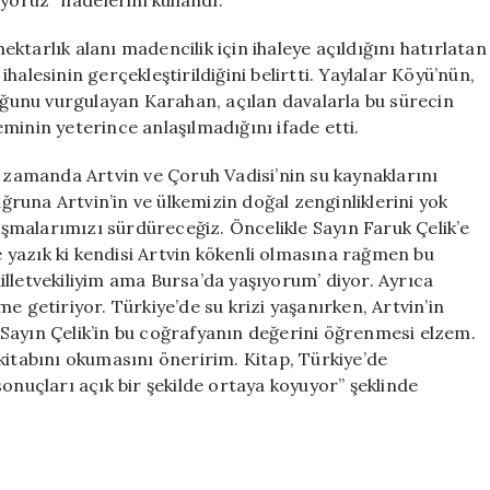
yoruz” ifadelerini kullandı.
hektarlık alanı madencilik için ihaleye açıldığını hatırlatan
alesinin gerçekleştirildiğini belirtti. Yaylalar Köyü’nün,
duğunu vurgulayan Karahan, açılan davalarla bu sürecin
minin yeterince anlaşılmadığını ifade etti.
ı zamanda Artvin ve Çoruh Vadisi’nin su kaynaklarını
uğruna Artvin’in ve ülkemizin doğal zenginliklerini yok
malarımızı sürdüreceğiz. Öncelikle Sayın Faruk Çelik’e
yazık ki kendisi Artvin kökenli olmasına rağmen bu
lletvekiliyim ama Bursa’da yaşıyorum’ diyor. Ayrıca
e getiriyor. Türkiye’de su krizi yaşanırken, Artvin’in
Sayın Çelik’in bu coğrafyanın değerini öğrenmesi elzem.
kitabını okumasını öneririm. Kitap, Türkiye’de
onuçları açık bir şekilde ortaya koyuyor” şeklinde