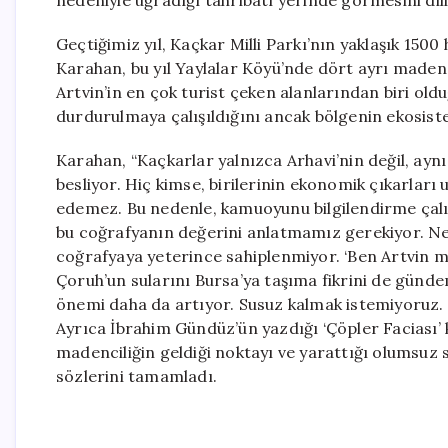
nedeniyle uğradığı tahribatı yerinde görmesini dili
Geçtiğimiz yıl, Kaçkar Milli Parkı’nın yaklaşık 1500 
Karahan, bu yıl Yaylalar Köyü’nde dört ayrı maden ih
Artvin’in en çok turist çeken alanlarından biri ol
durdurulmaya çalışıldığını ancak bölgenin ekosiste
Karahan, “Kaçkarlar yalnızca Arhavi’nin değil, ayn
besliyor. Hiç kimse, birilerinin ekonomik çıkarları 
edemez. Bu nedenle, kamuoyunu bilgilendirme çalış
bu coğrafyanın değerini anlatmamız gerekiyor. Ne 
coğrafyaya yeterince sahiplenmiyor. ‘Ben Artvin mi
Çoruh’un sularını Bursa’ya taşıma fikrini de gündem
önemi daha da artıyor. Susuz kalmak istemiyoruz. 
Ayrıca İbrahim Gündüz’ün yazdığı ‘Çöpler Faciası’ 
madenciliğin geldiği noktayı ve yarattığı olumsuz s
sözlerini tamamladı.