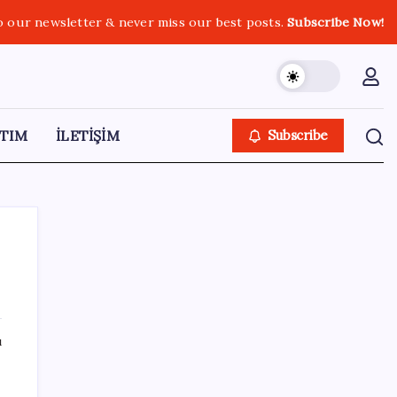
o our newsletter & never miss our best posts.
Subscribe Now!
TIM
İLETİŞİM
Subscribe
SON YAZILAR
ı
Windows 11’de Casusluk İddiası:
Microsoft’tan Açıklama Geldi