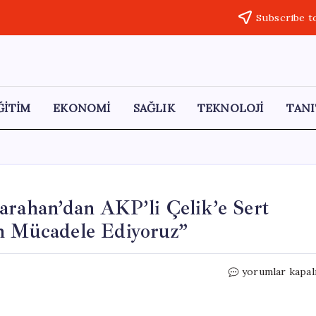
Subscribe t
ĞİTİM
EKONOMİ
SAĞLIK
TEKNOLOJİ
TANI
arahan’dan AKP’li Çelik’e Sert
in Mücadele Ediyoruz”
Yeşil
yorumlar kapal
Artvin
Derneği
Başkanı